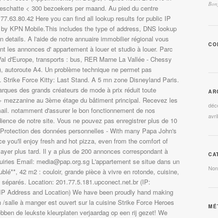
Bonj
CO
AR
déc
avri
CA
Non
MÉ