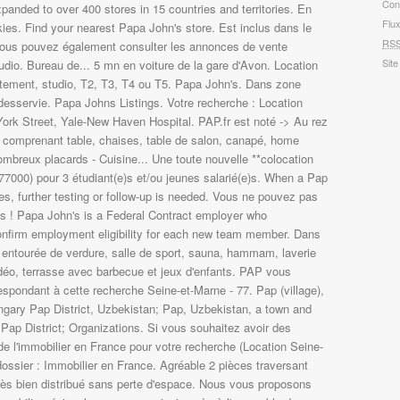
Con
Flu
RS
Site