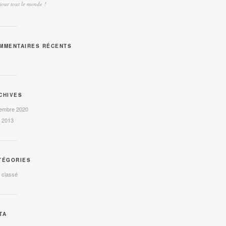
our tout le monde !
MMENTAIRES RÉCENTS
CHIVES
embre 2020
l 2013
TÉGORIES
 classé
TA