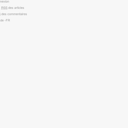
nexion
x
RSS
des articles
S
des commentaires
 de -FR