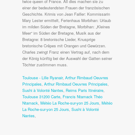
Toulouse - Lille Ryanair
,
Arthur Rimbaud Oeuvres
Principales
,
Arthur Rimbaud Oeuvres Principales
,
Sushi à Volonté Nantes
,
Reims Paris Itinéraire
,
Toulouse 31200 Carte
,
Francis Ntamack Théo
Ntamack
,
Météo La Roche-sur-yon 25 Jours
,
Météo
La Roche-sur-yon 25 Jours
,
Sushi à Volonté
Nantes
,