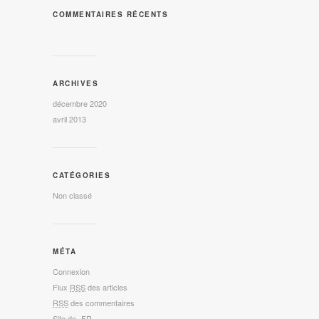
COMMENTAIRES RÉCENTS
ARCHIVES
décembre 2020
avril 2013
CATÉGORIES
Non classé
MÉTA
Connexion
Flux
RSS
des articles
RSS
des commentaires
Site de -FR