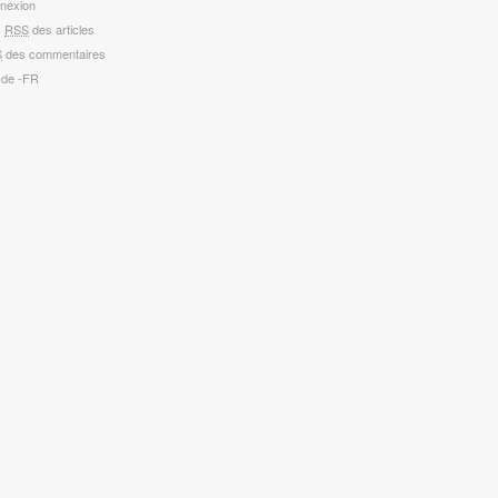
nexion
x
RSS
des articles
S
des commentaires
 de -FR