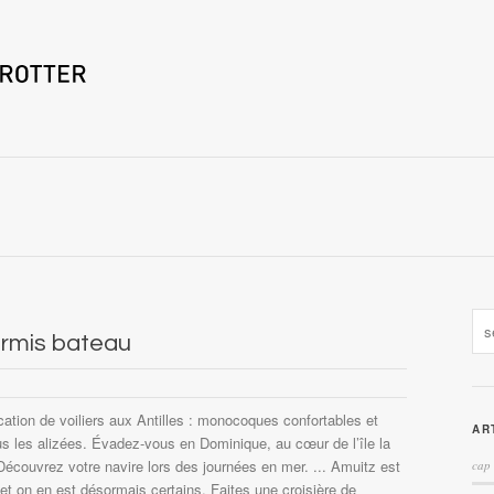
ermis bateau
ation de voiliers aux Antilles : monocoques confortables et
AR
s les alizées. Évadez-vous en Dominique, au cœur de l’île la
Découvrez votre navire lors des journées en mer. ... Amuitz est
cap 
 et on en est désormais certains. Faites une croisière de