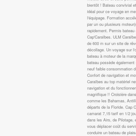
bientôt ! Bateau convivial 
idéal pour ce voyage en mer 
l'équipage. Formation accél
par un ou plusieurs moteur(
rapidement. Permis bateau c
Cap'Caraïbes. ULM Caraïbes
de 600 m sur un site de rêv
décollage. Un voyage sur l'
bateau à moteur de la mar
bateau possède également u
neuf faible consommation de
Confort de navigation et m
Caraïbes au top matériel ne
navigation et du fonctionne
magnifique !! Croisière dans
comme les Bahamas, Antille
départs de la Floride. Cap
camarat 7,15 tarif en 1/2 jo
dans les Airs, de Pilotage,
vous déplacer coût du servi
conduire un bateau de plai