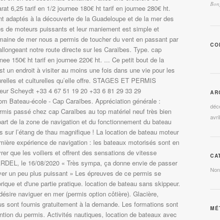
Bonj
t 6,25 tarif en 1/2 journee 180€ ht tarif en journee 280€ ht.
t adaptés à la découverte de la Guadeloupe et de la mer des
és de moteurs puissants et leur maniement est simple et
maine de mer nous a permis de toucher du vent en passant par
CO
allongeant notre route directe sur les Caraïbes. Type. cap
nee 150€ ht tarif en journee 220€ ht. ... Ce petit bout de la
t un endroit à visiter au moins une fois dans une vie pour les
relles et culturelles qu’elle offre. STAGES ET PERMIS
ur Scheydt +33 4 67 51 19 20 +33 6 81 29 33 29
AR
m Bateau-école - Cap Caraïbes. Appréciation générale :
déc
rmis passé chez cap Caraïbes au top matériel neuf très bien
avri
part de la zone de navigation et du fonctionnement du bateau
 sur l’étang de thau magnifique ! La location de bateau moteur
emière expérience de navigation : les bateaux motorisés sont en
rer que les voiliers et offrent des sensations de vitesse
CA
ARDEL, le 16/08/2020 « Très sympa, ça donne envie de passer
Non
yer un peu plus puissant » Les épreuves de ce permis se
ique et d'une partie pratique. location de bateau sans skippeur.
ésire naviguer en mer (permis option côtière). Glacière,
 sont fournis gratuitement à la demande. Les formations sont
MÉ
ention du permis. Activités nautiques, location de bateaux avec