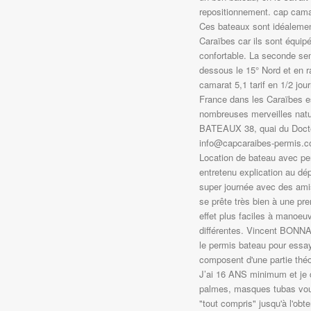
repositionnement. cap camara
Ces bateaux sont idéalemen
Caraïbes car ils sont équip
confortable. La seconde se
dessous le 15° Nord et en r
camarat 5,1 tarif en 1/2 jour
France dans les Caraïbes es
nombreuses merveilles natu
BATEAUX 38, quai du Docte
info@capcaraibes-permis.co
Location de bateau avec pe
entretenu explication au dé
super journée avec des amis
se prête très bien à une pr
effet plus faciles à manoeuv
différentes. Vincent BONN
le permis bateau pour essa
composent d'une partie théor
J’ai 16 ANS minimum et je d
palmes, masques tubas vous
"tout compris" jusqu'à l'obt