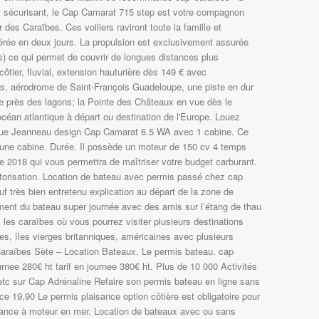
et sécurisant, le Cap Camarat 715 step est votre compagnon
des Caraïbes. Ces voiliers raviront toute la famille et
érée en deux jours. La propulsion est exclusivement assurée
s) ce qui permet de couvrir de longues distances plus
ôtier, fluvial, extension hauturière dès 149 € avec
, aérodrome de Saint-François Guadeloupe, une piste en dur
e près des lagons; la Pointe des Châteaux en vue dès le
océan atlantique à départ ou destination de l'Europe. Louez
que Jeanneau design Cap Camarat 6.5 WA avec 1 cabine. Ce
ne cabine. Durée. Il possède un moteur de 150 cv 4 temps
 2018 qui vous permettra de maîtriser votre budget carburant.
otorisation. Location de bateau avec permis passé chez cap
uf très bien entretenu explication au départ de la zone de
ment du bateau super journée avec des amis sur l’étang de thau
 les caraïbes où vous pourrez visiter plusieurs destinations
s, îles vierges britanniques, américaines avec plusieurs
 Caraïbes Sète – Location Bateaux. Le permis bateau. cap
urnee 280€ ht tarif en journee 380€ ht. Plus de 10 000 Activités
 etc sur Cap Adrénaline Refaire son permis bateau en ligne sans
ce 19,90 Le permis plaisance option côtière est obligatoire pour
sance à moteur en mer. Location de bateaux avec ou sans