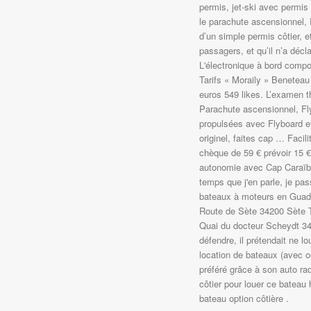
permis, jet-ski avec permis
le parachute ascensionnel, F
d’un simple permis côtier, e
passagers, et qu’il n’a décl
L'électronique à bord compo
Tarifs « Moraily » Beneteau
euros 549 likes. L’examen t
Parachute ascensionnel, Fl
propulsées avec Flyboard e
originel, faites cap … Facil
chèque de 59 € prévoir 15 € 
autonomie avec Cap Caraïbes
temps que j'en parle, je pass
bateaux à moteurs en Guade
Route de Sète 34200 Sète 
Quai du docteur Scheydt 34
défendre, il prétendait ne 
location de bateaux (avec 
préféré grâce à son auto ra
côtier pour louer ce bate
bateau option côtière .