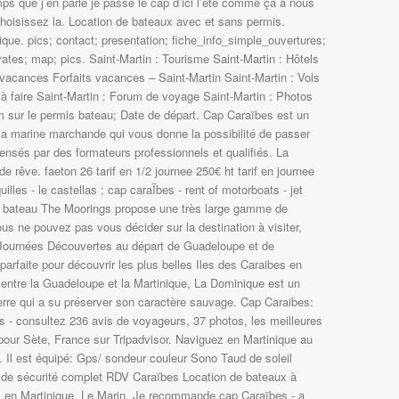
ps que j’en parle je passe le cap d’ici l’été comme ça à nous
hoisissez la. Location de bateaux avec et sans permis.
nique. pics; contact; presentation; fiche_info_simple_ouvertures;
rates; map; pics. Saint-Martin : Tourisme Saint-Martin : Hôtels
 vacances Forfaits vacances – Saint-Martin Saint-Martin : Vols
t à faire Saint-Martin : Forum de voyage Saint-Martin : Photos
om sur le permis bateau; Date de départ. Cap Caraïbes est un
 la marine marchande qui vous donne la possibilité de passer
nsés par des formateurs professionnels et qualifiés. La
de rêve. faeton 26 tarif en 1/2 journee 250€ ht tarif en journee
illes - le castellas ; cap caraÏbes - rent of motorboats - jet
un bateau The Moorings propose une très large gamme de
ous ne pouvez pas vous décider sur la destination à visiter,
s Journées Découvertes au départ de Guadeloupe et de
 parfaite pour découvrir les plus belles Iles des Caraibes en
entre la Guadeloupe et la Martinique, La Dominique est un
 Terre qui a su préserver son caractère sauvage. Cap Caraibes:
 - consultez 236 avis de voyageurs, 37 photos, les meilleures
 pour Sète, France sur Tripadvisor. Naviguez en Martinique au
. Il est équipé: Gps/ sondeur couleur Sono Taud de soleil
de sécurité complet RDV Caraïbes Location de bateaux à
 en Martinique, Le Marin. Je recommande cap Caraïbes - a