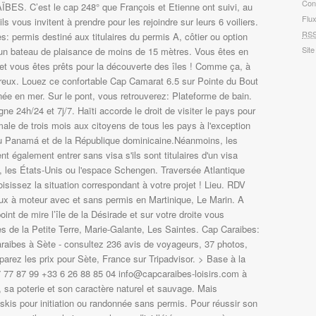
Con
ES. C’est le cap 248° que François et Etienne ont suivi, au
Flu
ls vous invitent à prendre pour les rejoindre sur leurs 6 voiliers.
RS
s: permis destiné aux titulaires du permis A, côtier ou option
Site
e un bateau de plaisance de moins de 15 mètres. Vous êtes en
et vous êtes prêts pour la découverte des îles ! Comme ça, à
eux. Louez ce confortable Cap Camarat 6.5 sur Pointe du Bout
née en mer. Sur le pont, vous retrouverez: Plateforme de bain.
ne 24h/24 et 7j/7. Haïti accorde le droit de visiter le pays pour
ale de trois mois aux citoyens de tous les pays à l'exception
u Panamá et de la République dominicaine.Néanmoins, les
 également entrer sans visa s'ils sont titulaires d'un visa
a, les États-Unis ou l'espace Schengen. Traversée Atlantique
isissez la situation correspondant à votre projet ! Lieu. RDV
ux à moteur avec et sans permis en Martinique, Le Marin. A
oint de mire l’île de la Désirade et sur votre droite vous
es de la Petite Terre, Marie-Galante, Les Saintes. Cap Caraibes:
aibes à Sète - consultez 236 avis de voyageurs, 37 photos,
parez les prix pour Sète, France sur Tripadvisor. > Base à la
7 77 87 99 +33 6 26 88 85 04 info@capcaraibes-loisirs.com à
, sa poterie et son caractère naturel et sauvage. Mais
-skis pour initiation ou randonnée sans permis. Pour réussir son