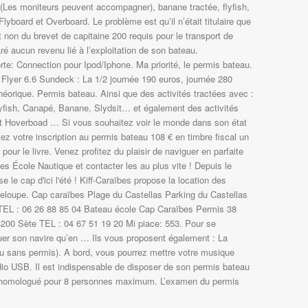
 (Les moniteurs peuvent accompagner), banane tractée, flyfish,
lyboard et Overboard. Le problème est qu’il n’était titulaire que
t non du brevet de capitaine 200 requis pour le transport de
aré aucun revenu lié à l’exploitation de son bateau.
rte: Connection pour Ipod/Iphone. Ma priorité, le permis bateau.
 Flyer 6.6 Sundeck : La 1/2 journée 190 euros, journée 280
héorique. Permis bateau. Ainsi que des activités tractées avec :
yfish, Canapé, Banane, Slydsit… et également des activités
t Hoverboad … Si vous souhaitez voir le monde dans son état
itez votre inscription au permis bateau 108 € en timbre fiscal un
pour le livre. Venez profitez du plaisir de naviguer en parfaite
 École Nautique et contacter les au plus vite ! Depuis le
e le cap d'ici l'été ! Kiff-Caraïbes propose la location des
loupe. Cap caraïbes Plage du Castellas Parking du Castellas
TEL : 06 26 88 85 04 Bateau école Cap Caraïbes Permis 38
200 Sète TEL : 04 67 51 19 20 Mi piace: 553. Pour se
louer son navire qu’en … Ils vous proposent également : La
ou sans permis). A bord, vous pourrez mettre votre musique
dio USB. Il est indispensable de disposer de son permis bateau
au homologué pour 8 personnes maximum. L’examen du permis