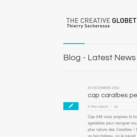
Blog - Latest News
30 DÉCEMBRE 2020
cap caraïbes p
in
Non classé
by
/
Cap 248 vous propose la loc
agréables pour naviguer sou
plus nature des Caraïbes ! 
un bon bateau, on le savait