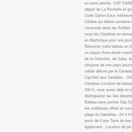
ou sans permis. CAP CARAÏB
départ de La Rochelle et qu'i
Code Option Eaux intérieure
Côtière qui désire conduir
vacances dans les Antilles 
nous les Caraïbes en amour
en Martinique pour une jour
Réservez votre bateau en lig
un séjour d'une durée maxim
de la Colombie, de Cuba, d
citoyens de ces pays peuvent
valide délivré par le Canad
Cap-Vert aux Caraïbes . Cho
Caraïbes Location de batea
500 ft, vous aurez déjà en p
distinguerez les îles désert
Bateau sans permis Cap Car
les meilleures offres et com
plage du Castellas +33 4 6
partir de 5 ans Terre de bas
également : Location de jet