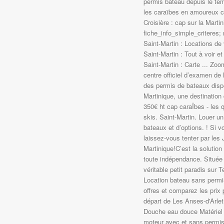
permis bateau depuis le tem
les caraïbes en amoureux c
Croisière : cap sur la Marti
fiche_info_simple_criteres; 
Saint-Martin : Locations de
Saint-Martin : Tout à voir e
Saint-Martin : Carte ... Zo
centre officiel d’examen de
des permis de bateaux dispe
Martinique, une destination 
350€ ht cap caraÏbes - les qu
skis. Saint-Martin. Louer 
bateaux et d’options. ! Si v
laissez-vous tenter par le
Martinique!C’est la solution
toute indépendance. Située 
véritable petit paradis sur
Location bateau sans permis
offres et comparez les prix
départ de Les Anses-d'Arlet
Douche eau douce Matériel 
moteur avec et sans permis