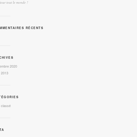
our tout le monde !
MMENTAIRES RÉCENTS
CHIVES
embre 2020
l 2013
TÉGORIES
 classé
TA