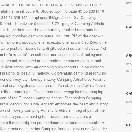
Bonj
CO
AR
déc
avri
CA
Non
MÉ