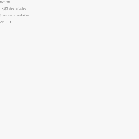
nexion
x
RSS
des articles
S
des commentaires
 de -FR