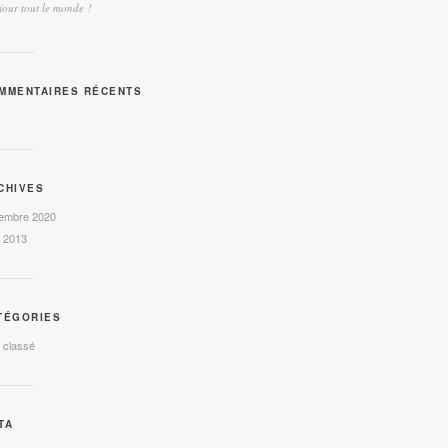
our tout le monde !
MMENTAIRES RÉCENTS
CHIVES
embre 2020
l 2013
TÉGORIES
 classé
TA