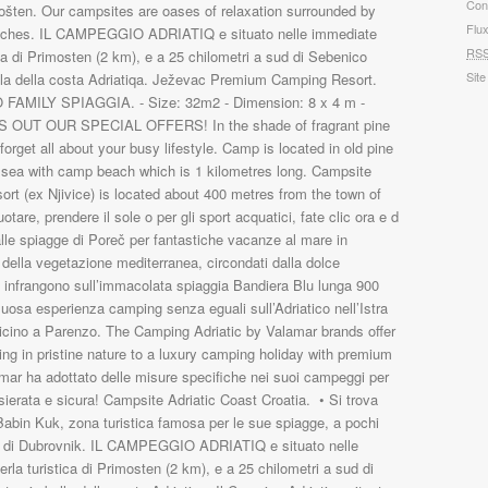
Con
Flu
RS
Site