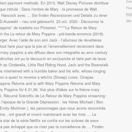
Con
Flu
RS
Site