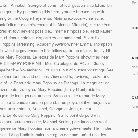
Bonj
CO
AR
déc
avri
CA
Non
MÉ