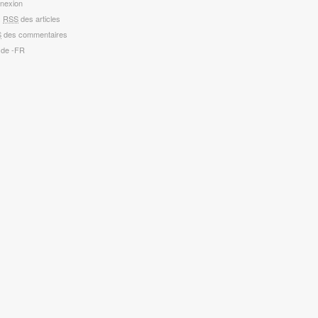
nexion
x
RSS
des articles
S
des commentaires
 de -FR