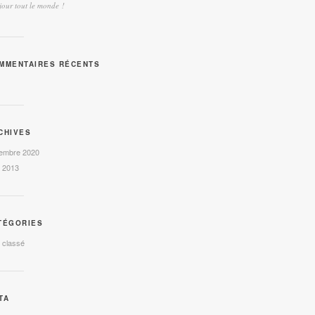
our tout le monde !
MMENTAIRES RÉCENTS
CHIVES
embre 2020
l 2013
TÉGORIES
 classé
TA