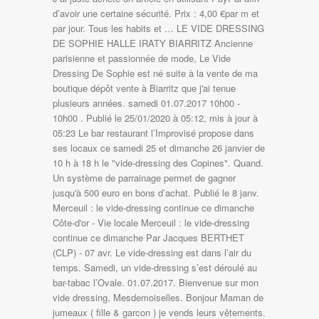
d’avoir une certaine sécurité. Prix : 4,00 €par m et
par jour. Tous les habits et … LE VIDE DRESSING
DE SOPHIE HALLE IRATY BIARRITZ Ancienne
parisienne et passionnée de mode, Le Vide
Dressing De Sophie est né suite à la vente de ma
boutique dépôt vente à Biarritz que j'ai tenue
plusieurs années. samedi 01.07.2017 10h00 -
10h00 . Publié le 25/01/2020 à 05:12, mis à jour à
05:23 Le bar restaurant l’Improvisé propose dans
ses locaux ce samedi 25 et dimanche 26 janvier de
10 h à 18 h le "vide-dressing des Copines". Quand.
Un système de parrainage permet de gagner
jusqu'à 500 euro en bons d’achat. Publié le 8 janv.
Merceuil : le vide-dressing continue ce dimanche
Côte-d'or - Vie locale Merceuil : le vide-dressing
continue ce dimanche Par Jacques BERTHET
(CLP) - 07 avr. Le vide-dressing est dans l’air du
temps. Samedi, un vide-dressing s’est déroulé au
bar-tabac l’Ovale. 01.07.2017. Bienvenue sur mon
vide dressing, Mesdemoiselles. Bonjour Maman de
jumeaux ( fille & garcon ) je vends leurs vêtements.