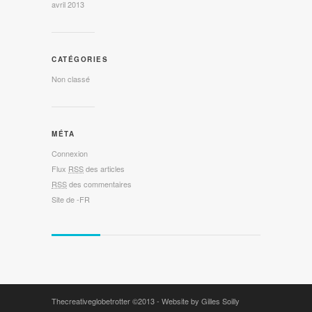
avril 2013
CATÉGORIES
Non classé
MÉTA
Connexion
Flux
RSS
des articles
RSS
des commentaires
Site de -FR
Thecreativeglobetrotter
©2013 -
Website by Gilles Soilly