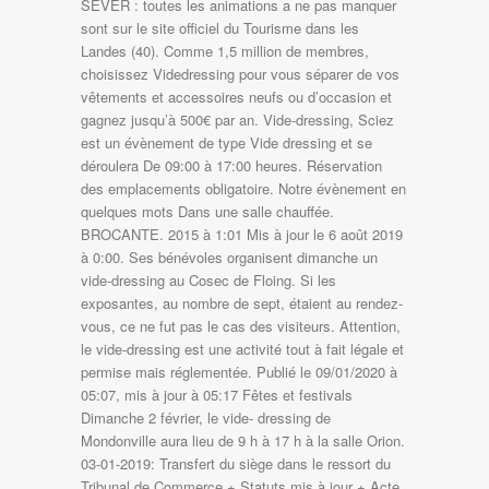
SEVER : toutes les animations a ne pas manquer
sont sur le site officiel du Tourisme dans les
Landes (40). Comme 1,5 million de membres,
choisissez Videdressing pour vous séparer de vos
vêtements et accessoires neufs ou d’occasion et
gagnez jusqu’à 500€ par an. Vide-dressing, Sciez
est un évènement de type Vide dressing et se
déroulera De 09:00 à 17:00 heures. Réservation
des emplacements obligatoire. Notre évènement en
quelques mots Dans une salle chauffée.
BROCANTE. 2015 à 1:01 Mis à jour le 6 août 2019
à 0:00. Ses bénévoles organisent dimanche un
vide-dressing au Cosec de Floing. Si les
exposantes, au nombre de sept, étaient au rendez-
vous, ce ne fut pas le cas des visiteurs. Attention,
le vide-dressing est une activité tout à fait légale et
permise mais réglementée. Publié le 09/01/2020 à
05:07, mis à jour à 05:17 Fêtes et festivals
Dimanche 2 février, le vide- dressing de
Mondonville aura lieu de 9 h à 17 h à la salle Orion.
03-01-2019: Transfert du siège dans le ressort du
Tribunal de Commerce + Statuts mis à jour + Acte