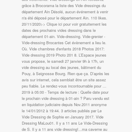
grâce à Brocorama la liste des Vide dressings du
département Ain Désolé, aucun événement à venir
n'a été déposé pour le département Ain. 110 likes.
20/11/2020>> Clique ici pour voir gratuitement les
dates des prochains vides dressing dans le
département 01-ain. Vide-dressing. Vide-grenier -
Vide-dressing Brocantes Cet évènement a lieu le.
Où. Vide chambres d'enfants 2018 Photos 2017:
Vide dressing 2019 Photo 201 8. L’Espace jeunes
vous propose, le samedi 27 janvier 9h à 17h, un
vide dressing au local des jeunes, bâtiment du
Pouy, à Seignosse Bourg. Rien que ça. D’après les
avis sur internet, cela semblait être un site assez
peu fiable. Le rendez-vous incontournable pour …
2019 à 05:00 - Temps de lecture : Quelle date pour
le prochain vide dressing à 01-ain ? Paru vendu est
en liquidation judiciaire depuis Nov.2011 anonyme
le 14/01/2012 à 19:44. 3 articles publiés par Le
Vide Dressing de Sophie en January 2017. Vide
Dressing MaLou01. Il y a 11 ans Le Vide-Dressing
de S. Il y a 11 ans vide dressing!...ma caverne au