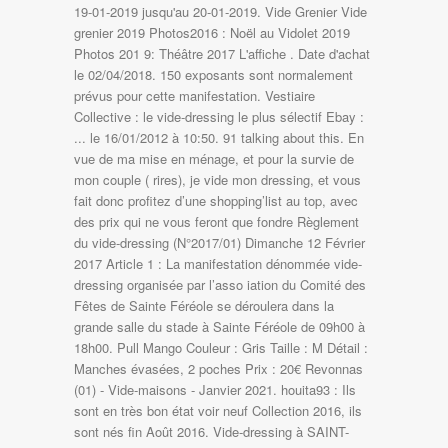
19-01-2019 jusqu'au 20-01-2019. Vide Grenier Vide
grenier 2019 Photos2016 : Noël au Vidolet 2019
Photos 201 9: Théâtre 2017 L'affiche . Date d'achat
le 02/04/2018. 150 exposants sont normalement
prévus pour cette manifestation. Vestiaire
Collective : le vide-dressing le plus sélectif Ebay :
... le 16/01/2012 à 10:50. 91 talking about this. En
vue de ma mise en ménage, et pour la survie de
mon couple ( rires), je vide mon dressing, et vous
fait donc profitez d’une shopping’list au top, avec
des prix qui ne vous feront que fondre Règlement
du vide-dressing (N°2017/01) Dimanche 12 Février
2017 Article 1 : La manifestation dénommée vide-
dressing organisée par l’asso iation du Comité des
Fêtes de Sainte Féréole se déroulera dans la
grande salle du stade à Sainte Féréole de 09h00 à
18h00. Pull Mango Couleur : Gris Taille : M Détail :
Manches évasées, 2 poches Prix : 20€ Revonnas
(01) - Vide-maisons - Janvier 2021. houita93 : Ils
sont en très bon état voir neuf Collection 2016, ils
sont nés fin Août 2016. Vide-dressing à SAINT-