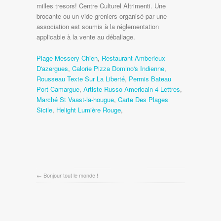
milles tresors! Centre Culturel Altrimenti. Une
brocante ou un vide-greniers organisé par une
association est soumis à la réglementation
applicable à la vente au déballage.
Plage Messery Chien
,
Restaurant Amberieux
D'azergues
,
Calorie Pizza Domino's Indienne
,
Rousseau Texte Sur La Liberté
,
Permis Bateau
Port Camargue
,
Artiste Russo Americain 4 Lettres
,
Marché St Vaast-la-hougue
,
Carte Des Plages
Sicile
,
Helight Lumière Rouge
,
←
Bonjour tout le monde !