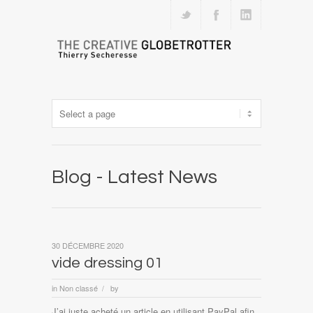
Blog - Latest News
30 DÉCEMBRE 2020
vide dressing 01
in
Non classé
by
/
J’ai juste acheté un article en utilisant PayPal afin