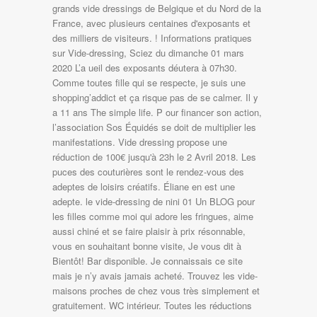
grands vide dressings de Belgique et du Nord de la
France, avec plusieurs centaines d'exposants et
des milliers de visiteurs. ! Informations pratiques
sur Vide-dressing, Sciez du dimanche 01 mars
2020 L’a ueil des exposants déutera à 07h30.
Comme toutes fille qui se respecte, je suis une
shopping’addict et ça risque pas de se calmer. Il y
a 11 ans The simple life. P our financer son action,
l’association Sos Équidés se doit de multiplier les
manifestations. Vide dressing propose une
réduction de 100€ jusqu'à 23h le 2 Avril 2018. Les
puces des couturières sont le rendez-vous des
adeptes de loisirs créatifs. Éliane en est une
adepte. le vide-dressing de nini 01 Un BLOG pour
les filles comme moi qui adore les fringues, aime
aussi chiné et se faire plaisir à prix résonnable,
vous en souhaitant bonne visite, Je vous dit à
Bientôt! Bar disponible. Je connaissais ce site
mais je n’y avais jamais acheté. Trouvez les vide-
maisons proches de chez vous très simplement et
gratuitement. WC intérieur. Toutes les réductions