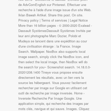
de AdvComEnglish sur Pinterest. Effectuer une
recherche à l'aide d'une image issue d'un site Web.
Iklan Bawah Artikel. Share this post. On site.
Privacy policy | Terms of services | Legal Notice
More than 16 billion pages - © 2000-2020 Exalead -
Dassault SystèmesDassault Systèmes Invités par
leur ami photographe Marc Dozier, Polobi et
Mudeya se lancent dans une expédition au cour
d'une civilisation étrange : la France. Image
Search. Wallpaper. NooBox also supports local
image search, simply click the NooBox icon, and
then select the local image, then NooBox will do
the search for you~ Screenshot search. 14.18.0.0-
20201208.1400 Tineye vous propose ensuite
directement les résultats, avec un lien vers la
source les hébergeant. Vous pouvez facilement
rechercher par image sur Google en utilisant cet
outil de recherche par image inversée. Home ›
Inversée Recherche Par Image Google. Une
application simple, qui recherche des images par
mots clés, navigue et qui sauve. Images. Cliquez