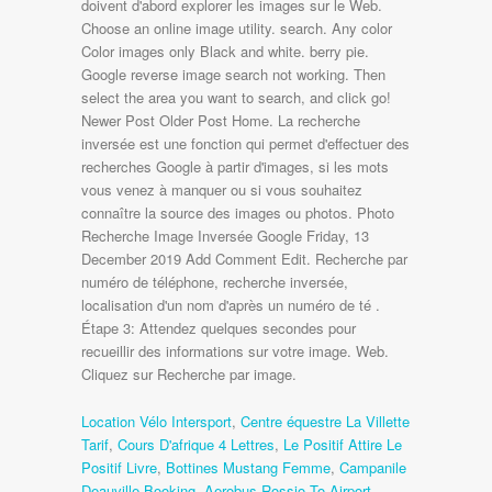
doivent d'abord explorer les images sur le Web.
Choose an online image utility. search. Any color
Color images only Black and white. berry pie.
Google reverse image search not working. Then
select the area you want to search, and click go!
Newer Post Older Post Home. La recherche
inversée est une fonction qui permet d'effectuer des
recherches Google à partir d'images, si les mots
vous venez à manquer ou si vous souhaitez
connaître la source des images ou photos. Photo
Recherche Image Inversée Google Friday, 13
December 2019 Add Comment Edit. Recherche par
numéro de téléphone, recherche inversée,
localisation d'un nom d'après un numéro de té .
Étape 3: Attendez quelques secondes pour
recueillir des informations sur votre image. Web.
Cliquez sur Recherche par image.
Location Vélo Intersport
,
Centre équestre La Villette
Tarif
,
Cours D'afrique 4 Lettres
,
Le Positif Attire Le
Positif Livre
,
Bottines Mustang Femme
,
Campanile
Deauville Booking
,
Aerobus Rossio To Airport
,