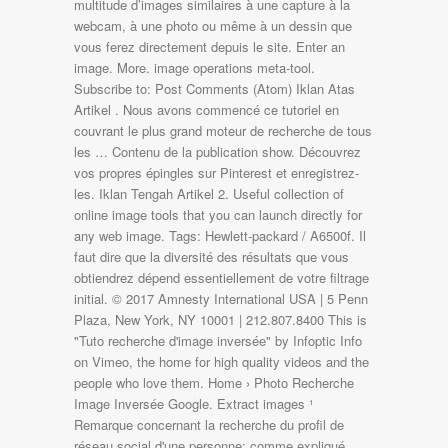
multitude d’images similaires à une capture à la
webcam, à une photo ou même à un dessin que
vous ferez directement depuis le site. Enter an
image. More. image operations meta-tool.
Subscribe to: Post Comments (Atom) Iklan Atas
Artikel . Nous avons commencé ce tutoriel en
couvrant le plus grand moteur de recherche de tous
les … Contenu de la publication show. Découvrez
vos propres épingles sur Pinterest et enregistrez-
les. Iklan Tengah Artikel 2. Useful collection of
online image tools that you can launch directly for
any web image. Tags: Hewlett-packard / A6500f. Il
faut dire que la diversité des résultats que vous
obtiendrez dépend essentiellement de votre filtrage
initial. © 2017 Amnesty International USA | 5 Penn
Plaza, New York, NY 10001 | 212.807.8400 This is
"Tuto recherche d'image inversée" by Infoptic Info
on Vimeo, the home for high quality videos and the
people who love them. Home › Photo Recherche
Image Inversée Google. Extract images ¹
Remarque concernant la recherche du profil de
réseau social d'une personne: comme expliqué