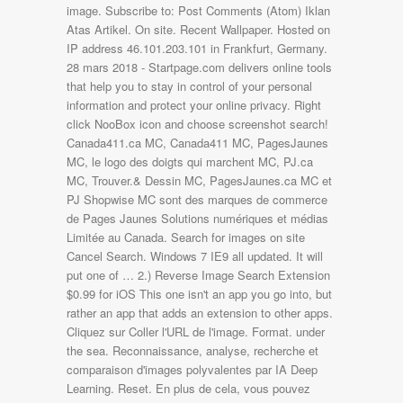
image. Subscribe to: Post Comments (Atom) Iklan
Atas Artikel. On site. Recent Wallpaper. Hosted on
IP address 46.101.203.101 in Frankfurt, Germany.
28 mars 2018 - Startpage.com delivers online tools
that help you to stay in control of your personal
information and protect your online privacy. Right
click NooBox icon and choose screenshot search!
Canada411.ca MC, Canada411 MC, PagesJaunes
MC, le logo des doigts qui marchent MC, PJ.ca
MC, Trouver.& Dessin MC, PagesJaunes.ca MC et
PJ Shopwise MC sont des marques de commerce
de Pages Jaunes Solutions numériques et médias
Limitée au Canada. Search for images on site
Cancel Search. Windows 7 IE9 all updated. It will
put one of … 2.) Reverse Image Search Extension
$0.99 for iOS This one isn't an app you go into, but
rather an app that adds an extension to other apps.
Cliquez sur Coller l'URL de l'image. Format. under
the sea. Reconnaissance, analyse, recherche et
comparaison d'images polyvalentes par IA Deep
Learning. Reset. En plus de cela, vous pouvez