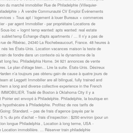
ion du marché immobilier Rue de Philadelphie (Villequier-
Philadelphie > À vendre Communauté CV Emploi Événements
Services > Tous apt / logement à louer Bureaux + commerces
r - par agent Immobilier - par propriétaire Locations de
Sous-loc + logmt temp wanted: apts wanted: real estate
 sublet/temp Échange d'apts apartments / … Il n’y a pas de
2 rue de Ribérac, 24340 La Rochebeaucourt, France. 48 heures à
ont nés les États-Unis. Location vacances maison la teste de
train de fondre dans un contexte où le dynamisme de la
ait long feu. Philadelphia Home. 34 921 annonces de vente
es. Le plan d’étage bien... Lire la suite. États-Unis. Désireux
arden n’a toujours pas obtenu gain de cause à quatre jours de
team at Leggett Immobilier are all bilingual, fully trained and
them a long and diverse collective experience in the French
IMMOBILIER. Tradé de Boston à Oklahoma City il y a
Poirier est envoyé à Philadelphie. Philadelphie, la boutique en
e hypothécaire à Philadelphie. Profitez de nos tarifs de
Going: Standard. – pas de frais d’agence (payés par le
1.5 % du prix d’achat – frais d’inspection : $250 environ (pour un
tion longue Philadelphia , Location à long terme, USA -
e Location immobilière. … Réserver train philadelphie