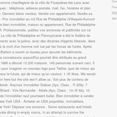
Con
 comme chauffagiste de la ville de Fouquières-lès-Lens avec
Flu
ques : téléphone, adresse postale, mail, fax, horaires et plan
RS
er; Derniers biens vendus; Vendre son appartement; Vendre sa
Site
0 - Prix immobilier au m2 Rue de Philadelphie (Villequier-Aumont
re bien immobilier, maison ou appartement, Rue de Philadelphie
. Professionnels, publiez vos annonces et publicités sur ce
La ville de Philadelphie en Pennsylvanie a été le théâtre de
ements avec la police, avec des dizaines d'agents blessés, dans
ès la mort d'un homme noir tué par les forces de l'ordre. Après
 Barbon a ouvert un bureau pour assurer les bâtiments.
a connaissons aujourd'hui pourrait être attribuée au grand
 1666 a dévoré 13 200 maisons. 145 personnes suivent ceci. Il
le pour imaginer un nouveau logo pour Twitter, quoi de mieux qui
 pour le future, qui de mieux qu'un vautour. 1.1K likes. We would
on here but the site won’t allow us. Voir plus de contenu de
book. Keymex Immobilier Stakes (3yo, Class , 7f 209y, 7
l Briard - Vire Normandie - Attele (6yo, Class , 1m 5f 92y, 10
 de l’immobilier neuf pourraient buller. Bien immobilier à vendre
 New York USA - Acheter en USA propriétés, immobiliers,
w York! Déposer une annonce . Some restaurants and hotels
rivate dining in empty rooms, in an attempt to survive the