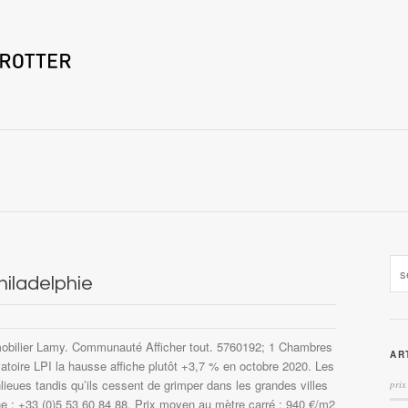
hiladelphie
Immobilier Lamy. Communauté Afficher tout. 5760192; 1 Chambres
AR
atoire LPI la hausse affiche plutôt +3,7 % en octobre 2020. Les
lieues tandis qu’ils cessent de grimper dans les grandes villes
prix
: +33 (0)5 53 60 84 88. Prix moyen au mètre carré : 940 €/m2