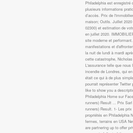
Philadelphia est enregistré
plusieurs informations prati
d’accès. Prix de l'immobili
maison; Outils. Juillet 202
02300) et estimation de vot
en juillet 2020. IMMOBILIER
site moderne et performant. 
manifestations et d'affront
la nuit de lundi à mardi apr
cette catastrophe, Nicholas
L'assurance telle que nous l
incendie de Londres, qui en
était ce qui à de plus simp
pourrait représenter Twitter
like to show you a descripti
Philadelphia Home sur Face
runners) Result ... Prix Sar
runners) Result. 1- Les prix
propriétés en Philadelphia
fermes, terrains en USA Ne
are partnering up to offer p