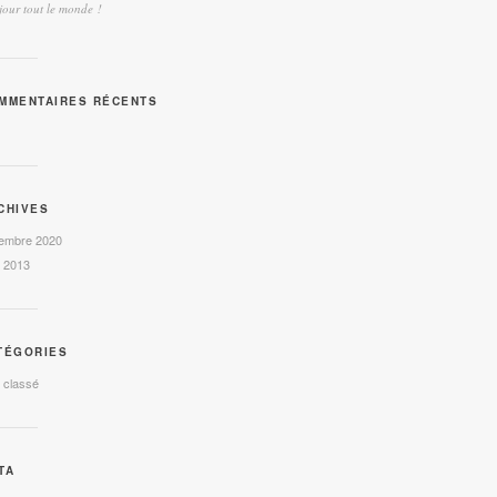
our tout le monde !
MMENTAIRES RÉCENTS
CHIVES
embre 2020
l 2013
TÉGORIES
 classé
TA