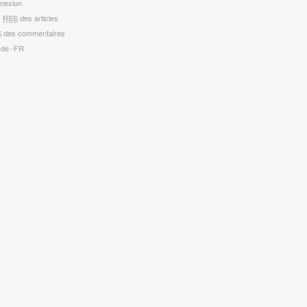
nexion
x
RSS
des articles
S
des commentaires
 de -FR