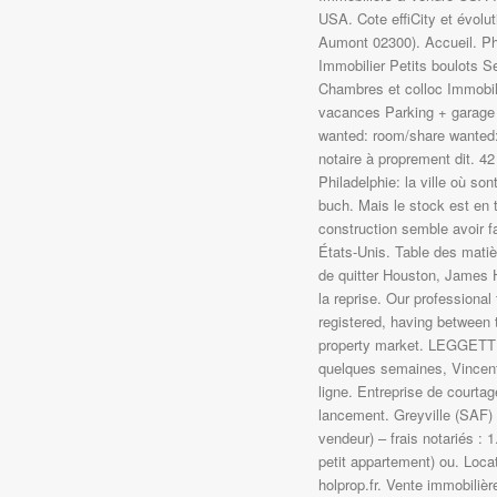
USA. Cote effiCity et évolut
Aumont 02300). Accueil. 
Immobilier Petits boulots 
Chambres et colloc Immobilie
vacances Parking + garage 
wanted: room/share wanted:
notaire à proprement dit. 4
Philadelphie: la ville où s
buch. Mais le stock est en 
construction semble avoir f
États-Unis. Table des matièr
de quitter Houston, James H
la reprise. Our professional 
registered, having between 
property market. LEGGETT 
quelques semaines, Vincent 
ligne. Entreprise de courtag
lancement. Greyville (SAF) 
vendeur) – frais notariés : 
petit appartement) ou. Loca
holprop.fr. Vente immobilièr