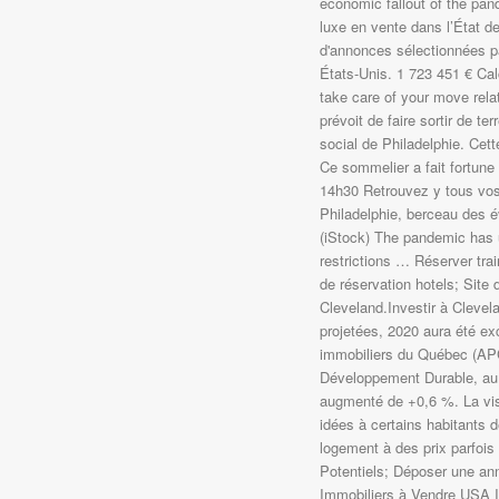
economic fallout of the pan
luxe en vente dans l’État d
d'annonces sélectionnées p
États-Unis. 1 723 451 € Cal
take care of your move rela
prévoit de faire sortir de 
social de Philadelphie. Cet
Ce sommelier a fait fortune
14h30 Retrouvez y tous vos 
Philadelphie, berceau des é
(iStock) The pandemic has up
restrictions … Réserver tra
de réservation hotels; Site 
Cleveland.Investir à Cleve
projetées, 2020 aura été exc
immobiliers du Québec (APC
Développement Durable, au 
augmenté de +0,6 %. La vis
idées à certains habitants d
logement à des prix parfois
Potentiels; Déposer une an
Immobiliers à Vendre USA Im