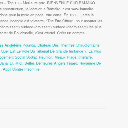
ges – Top 10 – Meilleurs prix. BIENVENUE SUR BAMAKO
a construction, la location à Bamako, c'est www.bamako-
ons pour la mise en page. Vue carte. En 1680, il créa la
nce incendie d'Angleterre, "The Fire Office", pour assurer les
écroissant) surface (croissant) surface (décroissant) les plus
ecret de Polichinelle, c’est officiel. Créer un compte.
se Angleterre Pounds
,
Château Des Thermes Chaudfontaine
,
Quel Est Le Rôle Du Tribunal De Grande Instance ?
,
La Plus
ogement Social Sodiac Réunion
,
Meaux Plage Itineraire
,
 Canal Du Midi
,
Belles Demeures Angers Figaro
,
Royaume De
s
,
Appli Contre Insomnie
,