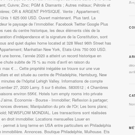
Bonj
rgent; Cuivre; Zinc; PGM & Diamants ; Autres métaux; Pétrole et
inières; OR & ARGENT PHYSIQUE. Vente ; Appartement;
Unis 1 625 000 USD. Ouvert maintenant. Plus tard. La
deur le paysage de l’immobilier. Facebook Twitter Google Plus
CO
 rues du centre historique, les deux éléments clés de la
aration d’indépendance et la signature de la Constitution, sont
ious and quiet duplex home located at 328 West 96th Street has
; Appartement; Manhattan New York, Etats-Unis 750 000 USD.
t une bonne, l’année 2020 a atteint un record historique en
AR
 chute subite de 75 % au mois d’avril en raison du
déc
x max € ... Cette propriété inégalée se trouve sur une vue
avri
ollars et est située au centre de Philadelphie, Harrisburg, New
 minutes de l’hôpital Lehigh Valley. Informations de compte
cember 27, 2020 Lamy. 5 sur 5 étoiles. 5830512 ; 4 Chambres
maisons environ 55K€. Hotels turn empty rooms into private
CA
 J’aime. Economie - Bourse - Immobilier; Reflexion à partager;
Non
nnonces diverses; Manipulation du prix de l'Or; Les bons plans;
Gold; NEWSFLOW MONDIAL. Les transactions sont réalisées
 en droit immobilier. Locations mensuelles Louer en
 permet à long terme en USA entre particuliers en Philadelphia
MÉ
on immobilière. Annonces. Boutique Philadelphie, Mulhouse. Ets