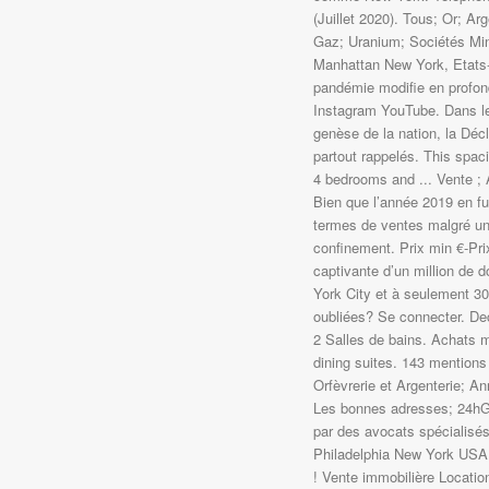
(Juillet 2020). Tous; Or; A
Gaz; Uranium; Sociétés M
Manhattan New York, Etats-
pandémie modifie en profon
Instagram YouTube. Dans les
genèse de la nation, la Décl
partout rappelés. This spac
4 bedrooms and ... Vente 
Bien que l’année 2019 en fu
termes de ventes malgré une
confinement. Prix min €-Pri
captivante d’un million de d
York City et à seulement 30
oubliées? Se connecter. De
2 Salles de bains. Achats 
dining suites. 143 mentions
Orfèvrerie et Argenterie; A
Les bonnes adresses; 24h
par des avocats spécialisés
Philadelphia New York USA -
! Vente immobilière Locati