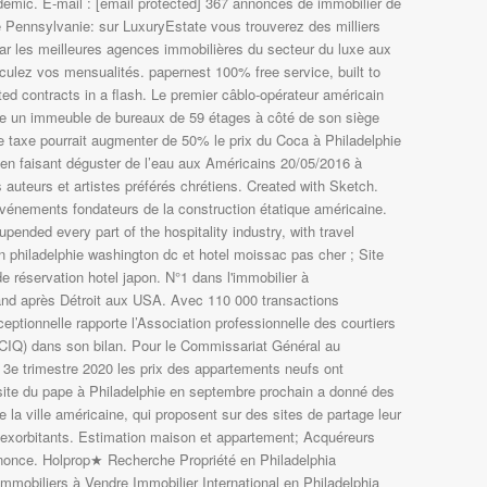
demic. E-mail : [email protected] 367 annonces de immobilier de
e Pennsylvanie: sur LuxuryEstate vous trouverez des milliers
ar les meilleures agences immobilières du secteur du luxe aux
culez vos mensualités. papernest 100% free service, built to
ted contracts in a flash. Le premier câblo-opérateur américain
terre un immeuble de bureaux de 59 étages à côté de son siège
te taxe pourrait augmenter de 50% le prix du Coca à Philadelphie
 en faisant déguster de l’eau aux Américains 20/05/2016 à
auteurs et artistes préférés chrétiens. Created with Sketch.
vénements fondateurs de la construction étatique américaine.
ended every part of the hospitality industry, with travel
in philadelphie washington dc et hotel moissac pas cher ; Site
de réservation hotel japon. N°1 dans l'immobilier à
land après Détroit aux USA. Avec 110 000 transactions
eptionnelle rapporte l’Association professionnelle des courtiers
IQ) dans son bilan. Pour le Commissariat Général au
3e trimestre 2020 les prix des appartements neufs ont
ite du pape à Philadelphie en septembre prochain a donné des
e la ville américaine, qui proposent sur des sites de partage leur
 exorbitants. Estimation maison et appartement; Acquéreurs
nonce. Holprop★ Recherche Propriété en Philadelphia
mobiliers à Vendre Immobilier International en Philadelphia