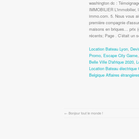
washington dc : Témoigna
IMMOBILIER L'immobilier, l
immo.com. 5. Nous vous aid
première compagnie d'assura
maisons en briques… prix (d
récents; Page . C’était un s
Location Bateau Lyon
,
Devi
Promo
,
Escape City Game
Belle Ville D'afrique 2020
,
L
Location Bateau électrique
Belgique Affaires étrangère
←
Bonjour tout le monde !