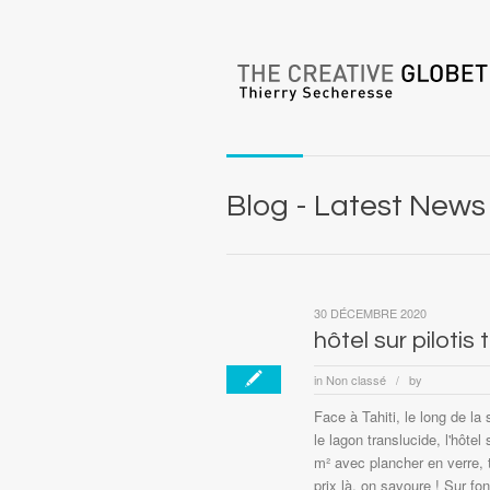
Blog - Latest News
30 DÉCEMBRE 2020
hôtel sur pilotis t
in
Non classé
by
/
Face à Tahiti, le long de la
le lagon translucide, l'hôte
m² avec plancher en verre, 
prix là, on savoure ! Sur fo