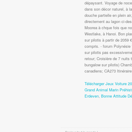
dépaysant. Voyage de noce
dans son décor naturel, à l
douche partielle en plein ai
directement au lagon ci-des
Moorea à chque fois que nous
Westlake, à Hanoi. Bon pla
sur pilotis à partir de 2059 
compris. - forum Polynésie 
sur pilotis pas excessivemen
retour; Croisière de 7 nuits 
bungalow sur pilotis) Cham
canadiens; CA273 Itinéraire
Télécharger Jeux Voiture 2
Grand Animal Marin Préhist
Erdeven
,
Bonne Attitude Déf