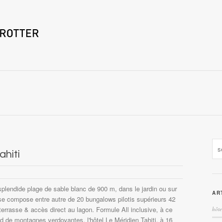
ahiti
 splendide plage de sable blanc de 900 m, dans le jardin ou sur
AR
l se compose entre autre de 20 bungalows pilotis supérieurs 42
terrasse & accès direct au lagon. Formule All inclusive, à ce
hôte
nd de montagnes verdoyantes, l'hôtel Le Méridien Tahiti, à 16