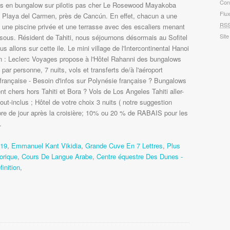
Con
s en bungalow sur pilotis pas cher Le Rosewood Mayakoba
Flu
a Playa del Carmen, près de Cancún. En effet, chacun a une
RS
r, une piscine privée et une terrasse avec des escaliers menant
Site
sous. Résident de Tahiti, nous séjournons désormais au Sofitel
 allons sur cette ile. Le mini village de l'Intercontinental Hanoi
n : Leclerc Voyages propose à l'Hôtel Rahanni des bungalows
€ par personne, 7 nuits, vols et transferts de/à l'aéroport
française - Besoin d'infos sur Polynésie française ? Bungalows
t chers hors Tahiti et Bora ? Vols de Los Angeles Tahiti aller-
tout-inclus ; Hôtel de votre choix 3 nuits ( notre suggestion
bre de jour après la croisière; 10% ou 20 % de RABAIS pour les
.
019
,
Emmanuel Kant Vikidia
,
Grande Cuve En 7 Lettres
,
Plus
orique
,
Cours De Langue Arabe
,
Centre équestre Des Dunes -
inition
,