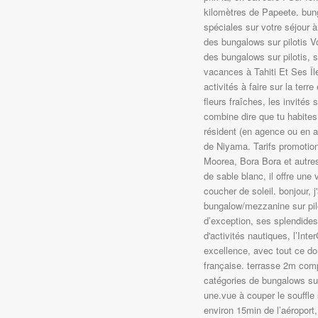
kilomètres de Papeete. bung
spéciales sur votre séjour à
des bungalows sur pilotis 
des bungalows sur pilotis,
vacances à Tahiti Et Ses Île
activités à faire sur la ter
fleurs fraîches, les invité
combine dire que tu habites 
résident (en agence ou en ap
de Niyama. Tarifs promotion
Moorea, Bora Bora et autres
de sable blanc, il offre un
coucher de soleil. bonjour, 
bungalow/mezzanine sur pil
d’exception, ses splendides
d'activités nautiques, l’Inte
excellence, avec tout ce d
française. terrasse 2m comp
catégories de bungalows sur 
une.vue à couper le souffle s
environ 15min de l’aéroport,