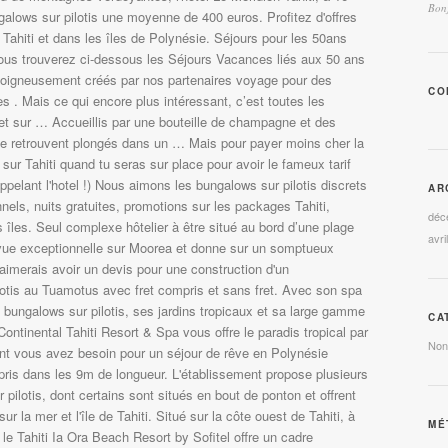
Bonj
alows sur pilotis une moyenne de 400 euros. Profitez d'offres
 Tahiti et dans les îles de Polynésie. Séjours pour les 50ans
Vous trouverez ci-dessous les Séjours Vacances liés aux 50 ans
 soigneusement créés par nos partenaires voyage pour des
CO
s . Mais ce qui encore plus intéressant, c’est toutes les
re et sur … Accueillis par une bouteille de champagne et des
s se retrouvent plongés dans un … Mais pour payer moins cher la
sur Tahiti quand tu seras sur place pour avoir le fameux tarif
pelant l'hotel !) Nous aimons les bungalows sur pilotis discrets
AR
nels, nuits gratuites, promotions sur les packages Tahiti,
déc
 îles. Seul complexe hôtelier à être situé au bord d’une plage
avri
e vue exceptionnelle sur Moorea et donne sur un somptueux
j'aimerais avoir un devis pour une construction d'un
otis au Tuamotus avec fret compris et sans fret. Avec son spa
 bungalows sur pilotis, ses jardins tropicaux et sa large gamme
CA
rContinental Tahiti Resort & Spa vous offre le paradis tropical par
Non
ont vous avez besoin pour un séjour de rêve en Polynésie
ris dans les 9m de longueur. L'établissement propose plusieurs
pilotis, dont certains sont situés en bout de ponton et offrent
ur la mer et l'île de Tahiti. Situé sur la côte ouest de Tahiti, à
MÉ
 le Tahiti Ia Ora Beach Resort by Sofitel offre un cadre