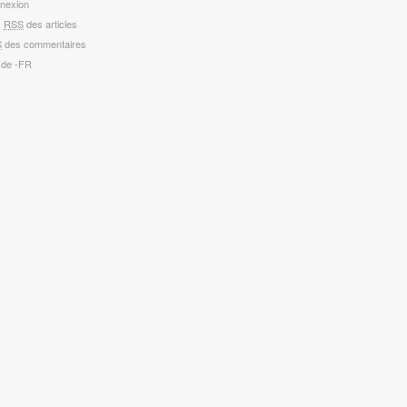
nexion
x
RSS
des articles
S
des commentaires
 de -FR