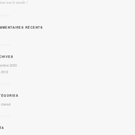
our tout le monde !
MMENTAIRES RÉCENTS
CHIVES
embre 2020
l 2013
TÉGORIES
 classé
TA