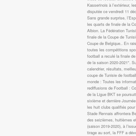
Kasserinois à l’extérieur, l
disputée ce vendredi 11 dé
Sans grande surprise, l’Espé
les quarts de finale de la 
Albion. La Fédération Tunisi
finale de la Coupe de Tunis
Coupe de Belgique.. En raiso
toutes les compétitions spo
football a reculé la finale 
de la saison 2020-2021". Sui
calendrier, résultats, meill
coupe de Tunisie de footbal
monde : Toutes les informat
rediffusions de Football : 
de la Ligue BKT se poursuit 
sixième et dernière Journé
les huit clubs qualifiés pour 
Stade Rennais affrontera Be
des seizièmes, huitièmes et
(saison 2019-2020), à l’iss
tirage au sort, la FFF a dé