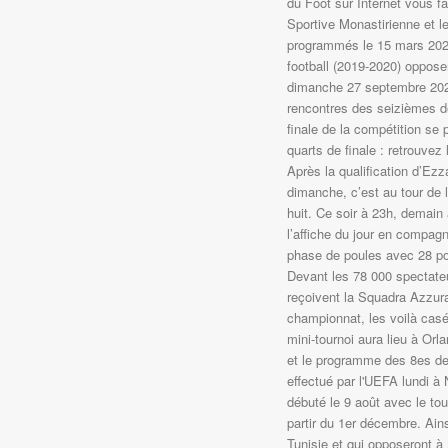
du Foot sur Internet vous fa
Sportive Monastirienne et le
programmés le 15 mars 2020
football (2019-2020) oppose
dimanche 27 septembre 2020
rencontres des seizièmes d
finale de la compétition se
quarts de finale : retrouvez 
Après la qualification d’Ez
dimanche, c’est au tour de l
huit. Ce soir à 23h, demain
l’affiche du jour en compagn
phase de poules avec 28 poi
Devant les 78 000 spectate
reçoivent la Squadra Azzur
championnat, les voilà casé
mini-tournoi aura lieu à Orl
et le programme des 8es de 
effectué par l'UEFA lundi à
débuté le 9 août avec le tou
partir du 1er décembre. Ains
Tunisie et qui opposeront à 