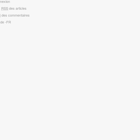
nexion
x
RSS
des articles
S
des commentaires
 de -FR