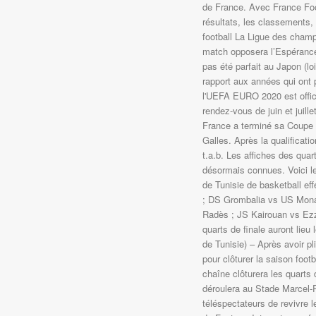
de France. Avec France Footb
résultats, les classements, 
football La Ligue des cha
match opposera l’Espérance
pas été parfait au Japon (lo
rapport aux années qui ont
l'UEFA EURO 2020 est officia
rendez-vous de juin et juil
France a terminé sa Coupe 
Galles. Après la qualificatio
t.a.b. Les affiches des quar
désormais connues. Voici le
de Tunisie de basketball eff
; DS Grombalia vs US Monast
Radès ; JS Kairouan vs Ezza
quarts de finale auront lie
de Tunisie) – Après avoir pl
pour clôturer la saison footb
chaîne clôturera les quarts 
déroulera au Stade Marcel-
téléspectateurs de revivre