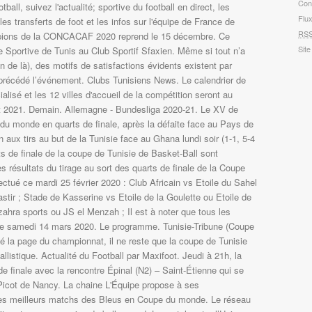
Con
all, suivez l'actualité; sportive du football en direct, les
Flu
les transferts de foot et les infos sur l'équipe de France de
RS
mpions de la CONCACAF 2020 reprend le 15 décembre. Ce
Site
 Sportive de Tunis au Club Sportif Sfaxien. Même si tout n’a
in de là), des motifs de satisfactions évidents existent par
 précédé l’événement. Clubs Tunisiens News. Le calendrier de
lisé et les 12 villes d'accueil de la compétition seront au
let 2021. Demain. Allemagne - Bundesliga 2020-21. Le XV de
du monde en quarts de finale, après la défaite face au Pays de
n aux tirs au but de la Tunisie face au Ghana lundi soir (1-1, 5-4
ts de finale de la coupe de Tunisie de Basket-Ball sont
s résultats du tirage au sort des quarts de finale de la Coupe
ectué ce mardi 25 février 2020 : Club Africain vs Etoile du Sahel
ir ; Stade de Kasserine vs Etoile de la Goulette ou Etoile de
hra sports ou JS el Menzah ; Il est à noter que tous les
u le samedi 14 mars 2020. Le programme. Tunisie-Tribune (Coupe
ié la page du championnat, il ne reste que la coupe de Tunisie
allistique. Actualité du Football par Maxifoot. Jeudi à 21h, la
de finale avec la rencontre Épinal (N2) – Saint-Étienne qui se
Picot de Nancy. La chaine L'Équipe propose à ses
 les meilleurs matchs des Bleus en Coupe du monde. Le réseau