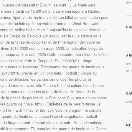
Bonj
es joueurs d’Abdessattar Elloumi se sont … La finale sera
cembre à partir de 15h00 dans la salle omnisports à Radès.
rance Sportive de Tunis a validé son billet de qualification pour
Coupe de Tunisie après sa victoire face à … West Bromwich
CO
enne de Volley-ball a dévoilé aujourd’hui la nouvelle date de la
ie. La Coupe de Belgique 2019-2020 est la 65 e édition de la
n de la "crise du covid-19" et de l'interruption définitive de
rtives 2019-2020 dès la fin mars 2020, la fédération belge de
de la coupe au 1 er août 2020.Cette rencontre fera office de "début
AR
vez l'intégralité de la Coupe du Roi 2020/2021 : tirage,
déc
eurs buteurs et livescore. Programme des quarts de finale de la
avri
l 2015/2016, prévus en juin prochain. Football : Coupe du
ions de diffusion, les bandes-annonces, les photos et
Coupe du monde avec Télé 7 Jours L’ultime saison de la Coupe
cette semaine avec les quarts de finale. A l’issue de la
CA
e de la phase de poules de la Challenge Cup, nous connaissons
Non
les quarts de finale. 8h30 : Triplettes de la 1ère 1⁄2 finale Le
lfort le mardi 11 février (20h55). Voici le programme complet
 quarts de finale de la coupe Habib Bourguiba de football
ue du tirage au sort effectué dimanche soir : Au lendemain du
MÉ
voilé le programme TV complet des quarts de finale de la Coupe