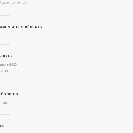
our tout le monde !
MMENTAIRES RÉCENTS
CHIVES
embre 2020
l 2013
TÉGORIES
 classé
TA