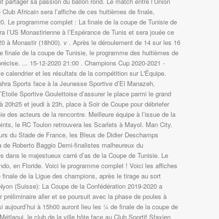
it partager sa passion du ballon rond. Le match entre l’Union
 Club Africain sera l’affiche de ces huitièmes de finale,
. Le programme complet : La finale de la coupe de Tunisie de
ra l’US Monastirienne à l’Espérance de Tunis et sera jouée ce
 à Monastir (18h00). v . Après le déroulement de 14 sur les 16
e finale de la coupe de Tunisie, le programme des huitièmes de
 précise. ... 15-12-2020 21:00 . Champions Cup 2020-2021 -
le calendrier et les résultats de la compétition sur L'Équipe.
zahra Sports face à la Jeunesse Sportive d’El Manazeh,
’Etoile Sportive Goulettoise d’assurer le place parmi le grand
 à 20h25 et jeudi à 23h, place à Soir de Coupe pour débriefer
ie des acteurs de la rencontre. Meilleure équipe à l’issue de la
nts, le RC Toulon retrouvera les Scarlets à Mayol. Man City.
urs du Stade de France, les Bleus de Didier Deschamps
a de Roberto Baggio Demi-finalistes malheureux du
s dans le majestueux carré d’as de la Coupe de Tunisie. Le
ando, en Floride. Voici le programme complet ! Voici les affiches
finale de la Ligue des champions, après le tirage au sort
 Nyon (Suisse): La Coupe de la Confédération 2019-2020 a
r préliminaire aller et se poursuit avec la phase de poules à
i aujourd’hui à 15h00 auront lieu les ¼ de finale de la coupe de
Métlaoui, le club de la ville hôte face au Club Sportif Sfaxien.