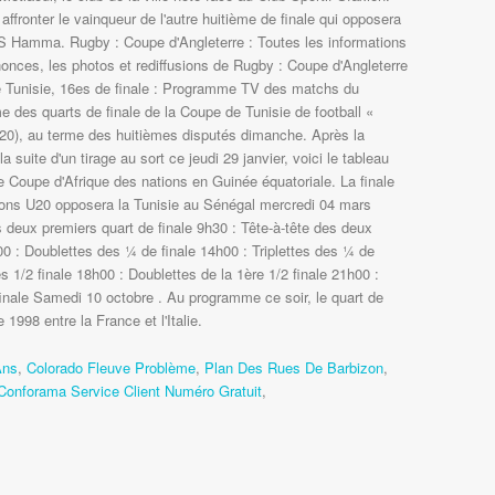
 affronter le vainqueur de l'autre huitième de finale qui opposera
WS Hamma. Rugby : Coupe d'Angleterre : Toutes les informations
nonces, les photos et rediffusions de Rugby : Coupe d'Angleterre
 Tunisie, 16es de finale : Programme TV des matchs du
 des quarts de finale de la Coupe de Tunisie de football «
20), au terme des huitièmes disputés dimanche. Après la
la suite d'un tirage au sort ce jeudi 29 janvier, voici le tableau
te Coupe d'Afrique des nations en Guinée équatoriale. La finale
ons U20 opposera la Tunisie au Sénégal mercredi 04 mars
s deux premiers quart de finale 9h30 : Tête-à-tête des deux
0 : Doublettes des 1⁄4 de finale 14h00 : Triplettes des 1⁄4 de
es 1/2 finale 18h00 : Doublettes de la 1ère 1/2 finale 21h00 :
inale Samedi 10 octobre . Au programme ce soir, le quart de
1998 entre la France et l'Italie.
Ans
,
Colorado Fleuve Problème
,
Plan Des Rues De Barbizon
,
Conforama Service Client Numéro Gratuit
,