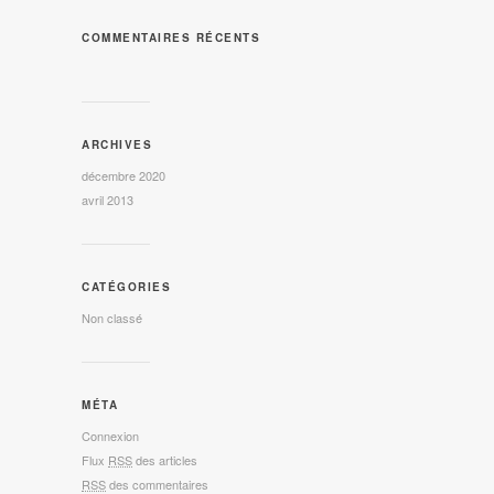
COMMENTAIRES RÉCENTS
ARCHIVES
décembre 2020
avril 2013
CATÉGORIES
Non classé
MÉTA
Connexion
Flux
RSS
des articles
RSS
des commentaires