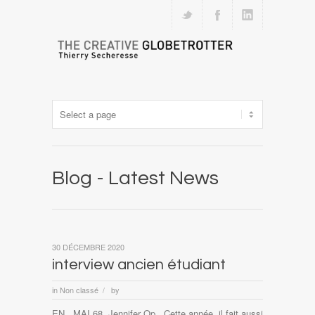
Blog - Latest News
30 DÉCEMBRE 2020
interview ancien étudiant
in
Non classé
by
/
EN . MAI 68. Jennifer Op . Cette année, il fait aussi