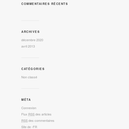
COMMENTAIRES RÉCENTS
ARCHIVES
décembre 2020
avril 2013
CATÉGORIES
Non classé
MÉTA
Connexion
Flux
RSS
des articles
RSS
des commentaires
Site de -FR