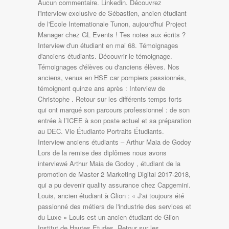
Aucun commentaire. Linkedin. Découvrez
l'interview exclusive de Sébastien, ancien étudiant
de l'Ecole Internationale Tunon, aujourd'hui Project
Manager chez GL Events ! Tes notes aux écrits ?
Interview d'un étudiant en mai 68. Témoignages
d'anciens étudiants. Découvrir le témoignage.
Témoignages d'élèves ou d'anciens élèves. Nos
anciens, venus en HSE car pompiers passionnés,
témoignent quinze ans après : Interview de
Christophe . Retour sur les différents temps forts
qui ont marqué son parcours professionnel : de son
entrée à l’ICEE à son poste actuel et sa préparation
au DEC. Vie Étudiante Portraits Étudiants.
Interview anciens étudiants – Arthur Maia de Godoy
Lors de la remise des diplômes nous avons
interviewé Arthur Maia de Godoy , étudiant de la
promotion de Master 2 Marketing Digital 2017-2018,
qui a pu devenir quality assurance chez Capgemini.
Louis, ancien étudiant à Glion : « J'ai toujours été
passionné des métiers de l'industrie des services et
du Luxe » Louis est un ancien étudiant de Glion
Institut de Hautes Etudes. Retour sur les