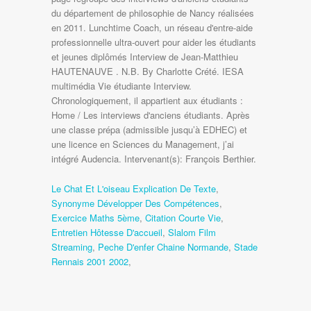
du département de philosophie de Nancy réalisées
en 2011. Lunchtime Coach, un réseau d'entre-aide
professionnelle ultra-­ouvert pour aider les étudiants
et jeunes diplômés Interview de Jean-Matthieu
HAUTENAUVE . N.B. By Charlotte Crété. IESA
multimédia Vie étudiante Interview.
Chronologiquement, il appartient aux étudiants :
Home / Les interviews d'anciens étudiants. Après
une classe prépa (admissible jusqu’à EDHEC) et
une licence en Sciences du Management, j’ai
intégré Audencia. Intervenant(s): François Berthier.
Le Chat Et L'oiseau Explication De Texte
,
Synonyme Développer Des Compétences
,
Exercice Maths 5ème
,
Citation Courte Vie
,
Entretien Hôtesse D'accueil
,
Slalom Film
Streaming
,
Peche D'enfer Chaine Normande
,
Stade
Rennais 2001 2002
,