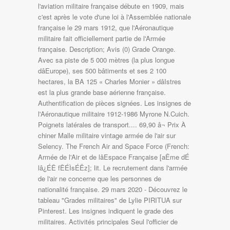
l'aviation militaire française débute en 1909, mais
c'est après le vote d'une loi à l'Assemblée nationale
française le 29 mars 1912, que l'Aéronautique
militaire fait officiellement partie de l'Armée
française. Description; Avis (0) Grade Orange.
Avec sa piste de 5 000 mètres (la plus longue
dâEurope), ses 500 bâtiments et ses 2 100
hectares, la BA 125 « Charles Monier » dâIstres
est la plus grande base aérienne française.
Authentification de pièces signées. Les insignes de
l'Aéronautique militaire 1912-1986 Myrone N.Cuich.
Poignets latérales de transport.... 69,90 â¬ Prix À
chiner Malle militaire vintage armée de l'air sur
Selency. The French Air and Space Force (French:
Armée de l'Air et de lâEspace Française [aÊme dÉ
lâ¿ÉÊ fÊÉÌsÉËz]; lit. Le recrutement dans l'armée
de l'air ne concerne que les personnes de
nationalité française. 29 mars 2020 - Découvrez le
tableau "Grades militaires" de Lylie PIRITUA sur
Pinterest. Les insignes indiquent le grade des
militaires. Activités principales Seul l'officier de