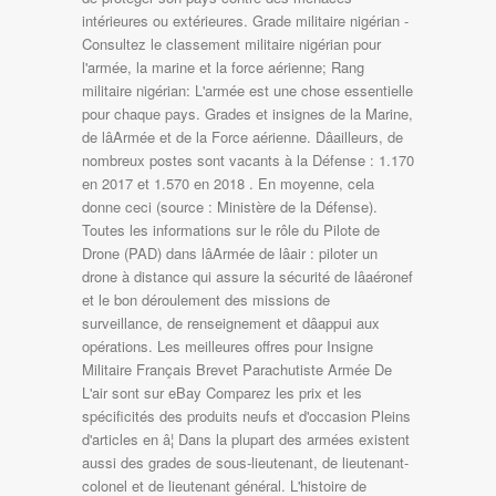
intérieures ou extérieures. Grade militaire nigérian -
Consultez le classement militaire nigérian pour
l'armée, la marine et la force aérienne; Rang
militaire nigérian: L'armée est une chose essentielle
pour chaque pays. Grades et insignes de la Marine,
de lâArmée et de la Force aérienne. Dâailleurs, de
nombreux postes sont vacants à la Défense : 1.170
en 2017 et 1.570 en 2018 . En moyenne, cela
donne ceci (source : Ministère de la Défense).
Toutes les informations sur le rôle du Pilote de
Drone (PAD) dans lâArmée de lâair : piloter un
drone à distance qui assure la sécurité de lâaéronef
et le bon déroulement des missions de
surveillance, de renseignement et dâappui aux
opérations. Les meilleures offres pour Insigne
Militaire Français Brevet Parachutiste Armée De
L'air sont sur eBay Comparez les prix et les
spécificités des produits neufs et d'occasion Pleins
d'articles en â¦ Dans la plupart des armées existent
aussi des grades de sous-lieutenant, de lieutenant-
colonel et de lieutenant général. L'histoire de