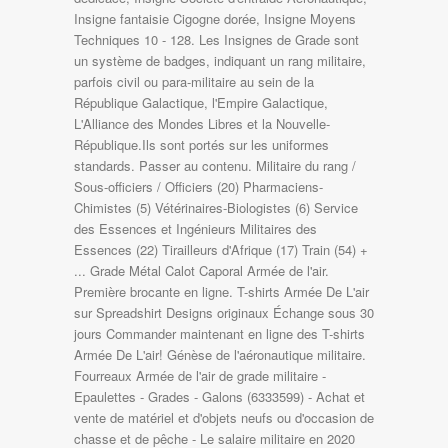
Insigne fantaisie Cigogne dorée, Insigne Moyens
Techniques 10 - 128. Les Insignes de Grade sont
un système de badges, indiquant un rang militaire,
parfois civil ou para-militaire au sein de la
République Galactique, l'Empire Galactique,
L'Alliance des Mondes Libres et la Nouvelle-
République.Ils sont portés sur les uniformes
standards. Passer au contenu. Militaire du rang /
Sous-officiers / Officiers (20) Pharmaciens-
Chimistes (5) Vétérinaires-Biologistes (6) Service
des Essences et Ingénieurs Militaires des
Essences (22) Tirailleurs d'Afrique (17) Train (54) +
... Grade Métal Calot Caporal Armée de l'air.
Première brocante en ligne. T-shirts Armée De L'air
sur Spreadshirt Designs originaux Échange sous 30
jours Commander maintenant en ligne des T-shirts
Armée De L'air! Génèse de l'aéronautique militaire.
Fourreaux Armée de l'air de grade militaire -
Epaulettes - Grades - Galons (6333599) - Achat et
vente de matériel et d'objets neufs ou d'occasion de
chasse et de pêche - Le salaire militaire en 2020