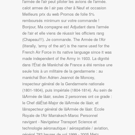
l'armée de l'air peut piloter les avions de l'armée.
calot armee de l air pas cher â­ Neuf et occasion
Meilleurs prix du web Promos de folie 5%
remboursés minimum sur votre commande !
Bonjour, Ma compagne est Adjudant dans l'armée
de l'air et elle viens de réussir les officiers rang
(Chapeau!!!). Je commande. The Armée de l'Air
(literally, 'army of the air') is the name used for the
French Air Force in its native language since it was
made independent of the Army in 1933. La dignité
dans l'État de Maréchal de France a été remise une
seule fois à un militaire de la gendarmerie : au
maréchal Bon Adrien Jeannot de Moncey,
inspecteur général de la Gendarmerie nationale
(1801-1804), puis impériale (1804-1814). Au sein de
lâArmée de lâair, seules 2 personnes ont ce grade :
le Chef dâÉtat-Major de lâArmée de lâair, et
lâinspecteur général de lâArmée de lâair. Ecole
Royale de l'Air Marrakech-Maroc Personnel
navigant - Navigateur Transport Science et
technologie aéronautique / aérospatiale / aviation,
général 783 heures de vol 1999 - 2005 Metz,