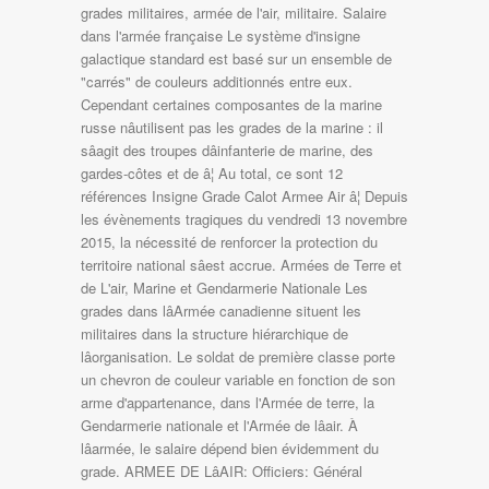
grades militaires, armée de l'air, militaire. Salaire
dans l'armée française Le système d'insigne
galactique standard est basé sur un ensemble de
"carrés" de couleurs additionnés entre eux.
Cependant certaines composantes de la marine
russe nâutilisent pas les grades de la marine : il
sâagit des troupes dâinfanterie de marine, des
gardes-côtes et de â¦ Au total, ce sont 12
références Insigne Grade Calot Armee Air â¦ Depuis
les évènements tragiques du vendredi 13 novembre
2015, la nécessité de renforcer la protection du
territoire national sâest accrue. Armées de Terre et
de L'air, Marine et Gendarmerie Nationale Les
grades dans lâArmée canadienne situent les
militaires dans la structure hiérarchique de
lâorganisation. Le soldat de première classe porte
un chevron de couleur variable en fonction de son
arme d'appartenance, dans l'Armée de terre, la
Gendarmerie nationale et l'Armée de lâair. À
lâarmée, le salaire dépend bien évidemment du
grade. ARMEE DE LâAIR: Officiers: Général