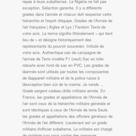
repas à leurs subalternes. Le Nigéria ne fait pas
exception. Sélection garantie. Il y a différents
grades dans l'armée et chacun doit respecter cette
hiérarchie et l'esprit d'équipe. Grades de l'Armée de
l'air française | Aigles et Lys | Fandom Texte de
votre avis. Le terme signifie littéralement « qui tient
lieu de » et désigne historiquement des
représentants du pouvoir souverain. Intitulé de
votre avis. Authentique sac de campagne de
l'armée de Terre modèle F1 (neuf) Sac en toile
robuste avec fond de sac en PVC. Les grades de
lâarmée sont utilisés par toutes les composantes
de lâappareil militaire et de la police russe à
lâexception bien sûr de la marine. Je vends ...
Grade sergent cadeau drôle militaire armée. En
France, les grades et appellations de l'Armée de
l'air sont ceux de la hiérarchie militaire générale et
sont identiques à ceux de l'Armée de terre.Seuls
les grades et appellations des officiers généraux de
l'Armée de l'air diffèrent. Lieutenant est un grade
militaire d'officier subalterne. Le militaire est chargé
de protéger son pays contre des menaces