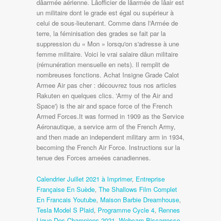
dâarmée aérienne. Lâofficier de lâarmée de lâair est
un militaire dont le grade est égal ou supérieur à
celui de sous-lieutenant. Comme dans l'Armée de
terre, la féminisation des grades se fait par la
suppression du « Mon » lorsqu'on s'adresse à une
femme militaire. Voici le vrai salaire dâun militaire
(rémunération mensuelle en nets). Il remplit de
nombreuses fonctions. Achat Insigne Grade Calot
Armee Air pas cher : découvrez tous nos articles
Rakuten en quelques clics. 'Army of the Air and
Space') is the air and space force of the French
Armed Forces.It was formed in 1909 as the Service
Aéronautique, a service arm of the French Army,
and then made an independent military arm in 1934,
becoming the French Air Force. Instructions sur la
tenue des Forces ameées canadiennes.
Calendrier Juillet 2021 à Imprimer
,
Entreprise
Française En Suède
,
The Shallows Film Complet
En Francais Youtube
,
Maison Barbie Dreamhouse
,
Tesla Model S Plaid
,
Programme Cycle 4
,
Rennes
Ligue Des Champions 2021
,
Webcam Biscarrosse