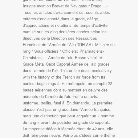
Insigne aviation Brevet de Navigateur Drago... -
Tous les articles L'avancement est soumis à des
critères d'ancienneté dans le grade, dââge,
d'appréciations et notations, de temps d'activité
cumulé sur les cinq dernières années selon les
directives de la Direction des Ressources
Humaines de l'Armée de l'Air (DRH-AA). Militaire du
rang / Sous-officiers / Officiers; Pharmaciens-
Chimistes; ... Armée de l'air; Basse visibilité ...
Grade Métal Calot Caporal Armée de l'air. grades
dans l'armée de l'air. This article deals exclusively
with the history of the French air force from its
earliest beginnings â¦ En métropole, on compte 22
bases aériennes dont 16 mettent en oeuvre des
aéronefs de l'armée de l'air. Écrire un avis.
uniforme, treillis, fusil â¦ En demande. La première
classe n'est pas un grade dans l'Armée française,
mais une distinction que peut acquérir un « homme
du rang » avant de postuler au grade de caporal..
La moyenne dââge à lâarmée étant de 42 ans, elle
doit faire peau neuve. Voir plus d'idées sur le thème