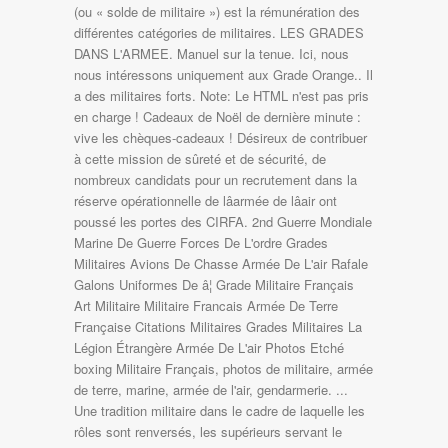
(ou « solde de militaire ») est la rémunération des
différentes catégories de militaires. LES GRADES
DANS L'ARMEE. Manuel sur la tenue. Ici, nous
nous intéressons uniquement aux Grade Orange.. Il
a des militaires forts. Note: Le HTML n'est pas pris
en charge ! Cadeaux de Noël de dernière minute :
vive les chèques-cadeaux ! Désireux de contribuer
à cette mission de sûreté et de sécurité, de
nombreux candidats pour un recrutement dans la
réserve opérationnelle de lâarmée de lâair ont
poussé les portes des CIRFA. 2nd Guerre Mondiale
Marine De Guerre Forces De L'ordre Grades
Militaires Avions De Chasse Armée De L'air Rafale
Galons Uniformes De â¦ Grade Militaire Français
Art Militaire Militaire Francais Armée De Terre
Française Citations Militaires Grades Militaires La
Légion Étrangère Armée De L'air Photos Etché
boxing Militaire Français, photos de militaire, armée
de terre, marine, armée de l'air, gendarmerie. ...
Une tradition militaire dans le cadre de laquelle les
rôles sont renversés, les supérieurs servant le