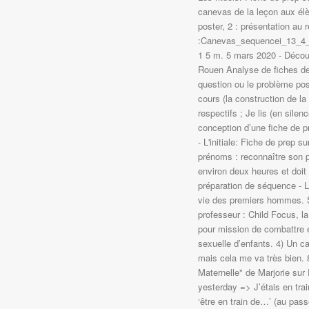
canevas de la leçon aux élè
poster, 2 : présentation au
:Canevas_sequencei_13_4_1
1 5 m. 5 mars 2020 - Découv
Rouen Analyse de fiches de p
question ou le problème posé
cours (la construction de la
respectifs ; Je lis (en silen
conception d’une fiche de p
- L'initiale: Fiche de prep su
prénoms : reconnaître son 
environ deux heures et doit 
préparation de séquence -
vie des premiers hommes. Su
professeur : Child Focus, l
pour mission de combattre e
sexuelle d’enfants. 4) Un ca
mais cela me va très bien. 
Maternelle" de Marjorie sur
yesterday => J’étais en trai
‘être en train de…’ (au pass