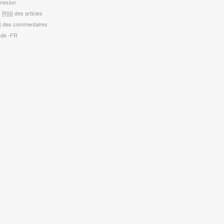
nexion
x
RSS
des articles
S
des commentaires
 de -FR