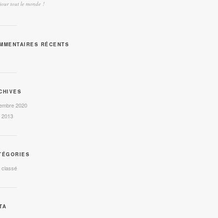
our tout le monde !
MMENTAIRES RÉCENTS
CHIVES
embre 2020
l 2013
TÉGORIES
 classé
TA