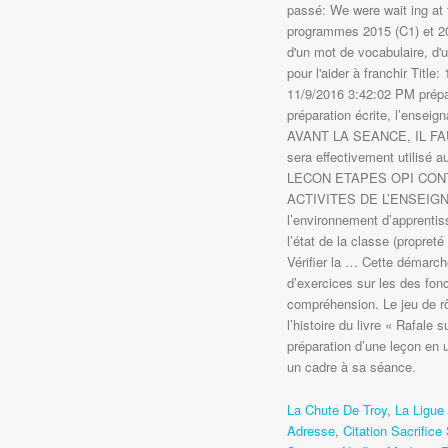
passé: We were wait ing at 
programmes 2015 (C1) et 201
d'un mot de vocabulaire, d'u
pour l'aider à franchir Titl
11/9/2016 3:42:02 PM prépa
préparation écrite, l’enseig
AVANT LA SEANCE, IL FAUT : -
sera effectivement utilis
LECON ETAPES OPI CON
ACTIVITES DE L’ENSEIGNA
l’environnement d’apprentiss
l’état de la classe (propreté
Vérifier la … Cette démarch
d’exercices sur les des fon
compréhension. Le jeu de r
l’histoire du livre « Rafale
préparation d’une leçon en u
un cadre à sa séance.
La Chute De Troy
,
La Ligue
Adresse
,
Citation Sacrifice