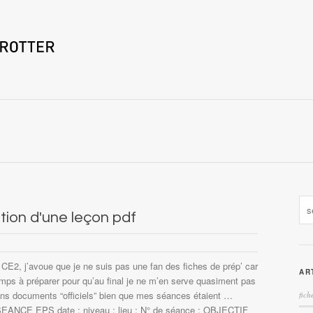
tion d'une leçon pdf
CE2, j’avoue que je ne suis pas une fan des fiches de prép’ car
AR
ps à préparer pour qu’au final je ne m’en serve quasiment pas
ns documents “officiels” bien que mes séances étaient …
fich
CE EPS date : niveau : lieu : N° de séance : OBJECTIF