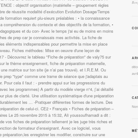
Bonj
 : objectif organisation (matérielle – groupement règles
ère de réussite modalité d’exécution Evolution Dosage/Temps
de formation requiert plu-sieurs préalables : • la connaissance
la compréhension du contexte et des objectifs de la formation, •
CO
 pédagogiques et du con- Avec le temps j'ai eu de moins en moins
ches de prep car je connaissais mes activités. La fiche de
des éléments indispensables pour permettre la mise en place
uveau. Fiches méthodes: Mise en oeuvre d'une leçon de
017 - Découvrez le tableau "Fiche de préparation" de valy75 sur
AR
 sur le thème enseignement, fiche de préparation maternelle,
déc
l une matrice sur ton site (je n’ai pas trouvé). et I.R.E.M. Ou
avri
e de prep "type" comme une trame de séance que j'adaptais au
. Pour cela il faut : - prendre appui sur les progressions du
vec les programmes) A partir du modèle vierge n°4, j’ai détaillé
ur plus de clarté. Une utilisation systématique d'une préparation
CA
durablement les … -Pratiquer différentes formes de lecture. Des
Non
préparation de celui-ci. CE2 • Français • Fiches de préparation –
es Le 25 novembre 2015 à 15:32, Ali youssoufhamadi a dit :
 de vos fiches de préparation tellement je les juge très riches et
onction de formateur d’enseignant. Avec ce logiciel, vous
MÉ
e préparation,les enregistrer les modifier, construire sur une