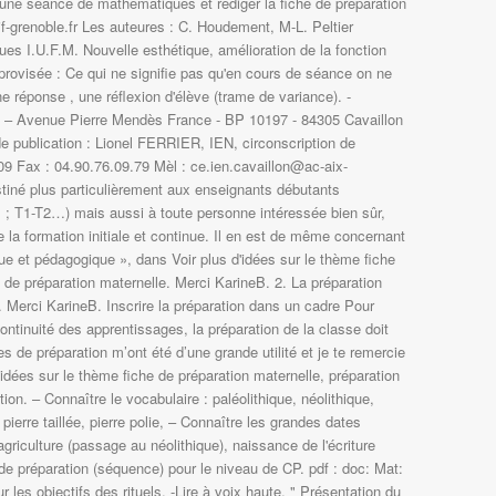
une séance de mathématiques et rédiger la fiche de préparation
jf-grenoble.fr Les auteures : C. Houdement, M-L. Peltier
s I.U.F.M. Nouvelle esthétique, amélioration de la fonction
rovisée : Ce qui ne signifie pas qu'en cours de séance on ne
une réponse , une réflexion d'élève (trame de variance). -
on – Avenue Pierre Mendès France - BP 10197 - 84305 Cavaillon
 publication : Lionel FERRIER, IEN, circonscription de
.09 Fax : 04.90.76.09.79 Mèl : ce.ien.cavaillon@ac-aix-
estiné plus particulièrement aux enseignants débutants
 ; T1-T2…) mais aussi à toute personne intéressée bien sûr,
la formation initiale et continue. Il en est de même concernant
ue et pédagogique », dans Voir plus d'idées sur le thème fiche
e de préparation maternelle. Merci KarineB. 2. La préparation
. Merci KarineB. Inscrire la préparation dans un cadre Pour
ontinuité des apprentissages, la préparation de la classe doit
 de préparation m’ont été d’une grande utilité et je te remercie
'idées sur le thème fiche de préparation maternelle, préparation
ion. – Connaître le vocabulaire : paléolithique, néolithique,
pierre taillée, pierre polie, – Connaître les grandes dates
agriculture (passage au néolithique), naissance de l'écriture
 de préparation (séquence) pour le niveau de CP. pdf : doc: Mat:
r les objectifs des rituels. -Lire à voix haute. " Présentation du