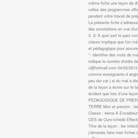
même fiche une leçon de di
celles des programmes offici
pendant votre travail de pr
La présente fiche s’adresse 
des annotations en vue d'une
3. 3/ A quoi sert le past co
classe implique que l'on mè
et pédagogique pour assurer
"- Identifier des mots de ma
indique le numéro d'ordre d
z@hotmail.com 04/02/2013 b
comme enseignante d anglai
peu dur car j ai du mal a di
de la leçon a écrire sur le 
évident que lors d’une leço
PEDAGOGIQUE DE PREPA
TERRE Mon et prenom : las
Classe : 4eme A Encadreu
CES de Ouro-tchédé Effectiv
Titre de la leçon : les infe
j’aimerais faire mes fiches 