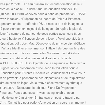
ves (en 2 mots : 1 : seul transmissif écouter création de leur
 reste de la classe, 3 : débat sur une question donnée) RK
0.doc 20.4.2010 Canevas pour la fiche de préparation PHASE
rez le tableau "Préparation de leçon" de Dek sur Pinterest.
réparation de … pdf: odt : PS Je relis le titre de la leçon, la
 pour bien cerner l’objectif de la leçon ; Je repère le plan du
 leçon) : nombre de parties, de sous-parties avec leurs titres
ce ou à haute voix) l’ensemble de la leçon ; Voici une aide à la
réparation. pdf : doc: Mat: Découverte du principe alphabétique
r l'initiale Identifier et nommer son initiale Fabriquer un livre des
prénom et ceux de ces camarades Nouveau. L’activité dure
mener à un débat et à une sensibilisation. - Fiche de
 LA PREHISTOIRE CE2 Objectifs de la séquence – Découvrir la
ggestion de préparation d’une leçon Introduction pour le
a Fondation pour Enfants Disparus et Sexuellement Exploités, a
t de prévenir le phénomène des disparitions et de l'exploitation
dre de bilan de leçon. Je le trouve effectivement synthétique
8 juin 2020 - Découvrez le tableau "Fiche De Préparation
 Pinterest. Past continuous: I was having lunch at noon
n de déjeuner à midi hier. En français on peut le traduire par
é) >> On l’utilise pour parler d’une action en cours à un moment