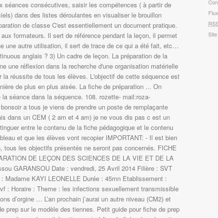
Con
x séances consécutives, saisir les compétences ( à partir de
Flu
els) dans des listes déroulantes en visualiser le brouillon
RS
éparation de classe C'est essentiellement un document pratique.
Site
aux formateurs. Il sert de référence pendant la leçon, il permet
 une autre utilisation, il sert de trace de ce qui a été fait, etc…
ntinuous anglais ? 3) Un cadre de leçon. La préparation de la
ne une réflexion dans la recherche d'une organisation matérielle
 la réussite de tous les élèves. L'objectif de cette séquence est
nière de plus en plus aisée. La fiche de préparation ... On
e la séance dans la séquence. 108. rozette- mail:roza-
onsoir a tous je viens de prendre un poste de remplaçante
s dans un CEM ( 2 am et 4 am) je ne vous dis pas c est un
stinguer entre le contenu de la fiche pédagogique et le contenu
tableau et que les élèves vont recopier IMPORTANT: - Il est bien
n, tous les objectifs présentés ne seront pas concernés. FICHE
RATION DE LEÇON DES SCIENCES DE LA VIE ET DE LA
sou GARANSOU Date : vendredi, 25 Avril 2014 Filière : SVT
r : Madame KAYI LEONELLE Durée : 45mn Etablissement :
f : Horaire : Theme : les infections sexuellement transmissible
ctions d’orgine … L’an prochain j’aurai un autre niveau (CM2) et
de prep sur le modèle des tiennes. Petit guide pour fiche de prep