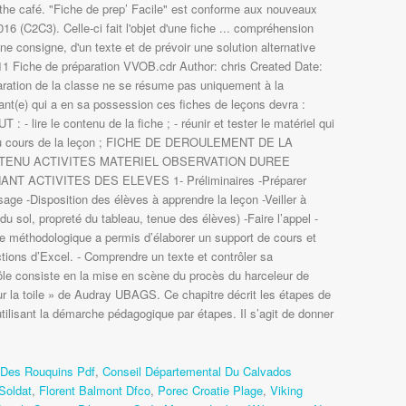
the café. "Fiche de prep’ Facile" est conforme aux nouveaux
6 (C2C3). Celle-ci fait l'objet d'une fiche ... compréhension
ne consigne, d'un texte et de prévoir une solution alternative
e: 11 Fiche de préparation VVOB.cdr Author: chris Created Date:
ration de la classe ne se résume pas uniquement à la
nant(e) qui a en sa possession ces fiches de leçons devra :
 lire le contenu de la fiche ; - réunir et tester le matériel qui
é au cours de la leçon ; FICHE DE DEROULEMENT DE LA
TENU ACTIVITES MATERIEL OBSERVATION DUREE
NT ACTIVITES DES ELEVES 1- Préliminaires -Préparer
age -Disposition des élèves à apprendre la leçon -Veiller à
 du sol, propreté du tableau, tenue des élèves) -Faire l’appel -
e méthodologique a permis d’élaborer un support de cours et
ctions d’Excel. - Comprendre un texte et contrôler sa
ôle consiste en la mise en scène du procès du harceleur de
 sur la toile » de Audray UBAGS. Ce chapitre décrit les étapes de
tilisant la démarche pédagogique par étapes. Il s’agit de donner
 Des Rouquins Pdf
,
Conseil Départemental Du Calvados
 Soldat
,
Florent Balmont Dfco
,
Porec Croatie Plage
,
Viking