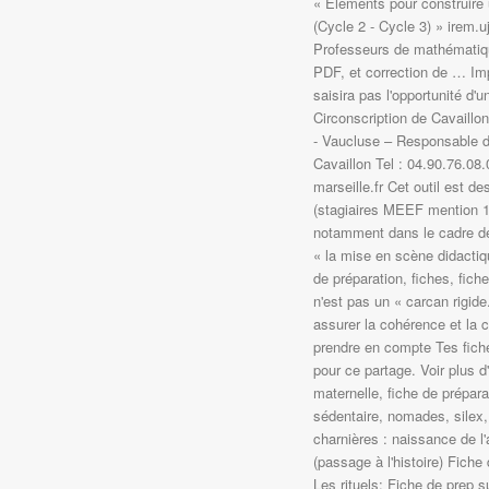
« Éléments pour construire 
(Cycle 2 - Cycle 3) » irem.u
Professeurs de mathématique
PDF, et correction de … Imp
saisira pas l'opportunité d'
Circonscription de Cavaill
- Vaucluse – Responsable de
Cavaillon Tel : 04.90.76.08
marseille.fr Cet outil est d
(stagiaires MEEF mention 1
notamment dans le cadre de 
« la mise en scène didactiq
de préparation, fiches, fich
n'est pas un « carcan rigide
assurer la cohérence et la c
prendre en compte Tes fiches
pour ce partage. Voir plus d
maternelle, fiche de préparat
sédentaire, nomades, silex, 
charnières : naissance de l'
(passage à l'histoire) Fiche
Les rituels: Fiche de prep su