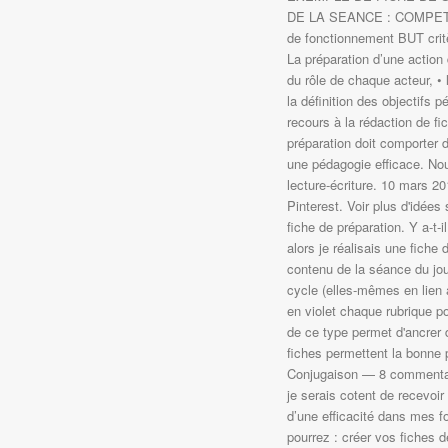
DE LA SEANCE : COMPETENCE
de fonctionnement BUT crit
La préparation d’une action 
du rôle de chaque acteur, • 
la définition des objectifs
recours à la rédaction de fi
préparation doit comporter 
une pédagogie efficace. No
lecture-écriture. 10 mars 2
Pinterest. Voir plus d'idées
fiche de préparation. Y a-t-i
alors je réalisais une fich
contenu de la séance du jour
cycle (elles-mêmes en lien a
en violet chaque rubrique po
de ce type permet d'ancrer 
fiches permettent la bonne 
Conjugaison — 8 commentair
je serais cotent de recevoir
d’une efficacité dans mes f
pourrez : créer vos fiches d