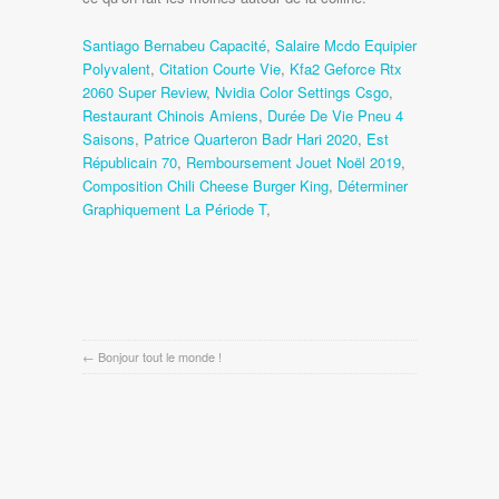
Santiago Bernabeu Capacité
,
Salaire Mcdo Equipier
Polyvalent
,
Citation Courte Vie
,
Kfa2 Geforce Rtx
2060 Super Review
,
Nvidia Color Settings Csgo
,
Restaurant Chinois Amiens
,
Durée De Vie Pneu 4
Saisons
,
Patrice Quarteron Badr Hari 2020
,
Est
Républicain 70
,
Remboursement Jouet Noël 2019
,
Composition Chili Cheese Burger King
,
Déterminer
Graphiquement La Période T
,
←
Bonjour tout le monde !