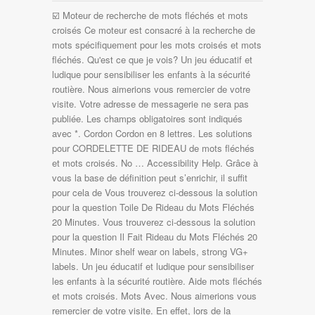
☑️ Moteur de recherche de mots fléchés et mots croisés Ce moteur est consacré à la recherche de mots spécifiquement pour les mots croisés et mots fléchés. Qu'est ce que je vois? Un jeu éducatif et ludique pour sensibiliser les enfants à la sécurité routière. Nous aimerions vous remercier de votre visite. Votre adresse de messagerie ne sera pas publiée. Les champs obligatoires sont indiqués avec *. Cordon Cordon en 8 lettres. Les solutions pour CORDELETTE DE RIDEAU de mots fléchés et mots croisés. No … Accessibility Help. Grâce à vous la base de définition peut s’enrichir, il suffit pour cela de Vous trouverez ci-dessous la solution pour la question Toile De Rideau du Mots Fléchés 20 Minutes. Vous trouverez ci-dessous la solution pour la question Il Fait Rideau du Mots Fléchés 20 Minutes. Minor shelf wear on labels, strong VG+ labels. Un jeu éducatif et ludique pour sensibiliser les enfants à la sécurité routière. Aide mots fléchés et mots croisés. Mots Avec. Nous aimerions vous remercier de votre visite. En effet, lors de la rencontre, le secrétaire général de la Confédération générale du travail du Burkina (CGT-B) Bassolma Bazié n'a pas mâché ses mots quant aux maux dont souffre le pays. Menu . Les solutions pour la définition COMPAGNIES AÉRIENNES pour des mots croisés ou mots fléchés, ainsi que des synonymes existants. LIEN. Découvrez les bonnes réponses, synonymes et autres types d'aide pour résoudre … Vous trouverez ci-dessous la solution pour la question Cordon du Mots Fléchés 20 Minutes. En savoir plus [+] Synonymes correspondants. C'est un dictionnaire pour les mots croisés et mots fléchés. 1 solution pour la definition "Cordon de rideau" en 8 lettres: Définition Nombre de lettres Solution; Cordon de rideau: 8: Embrasse: Embrasse. Vous trouverez ci-dessous la solution pour la question Tenue De Sécurité du Mots Fléchés 20 Minutes. Cliquez sur ce lien pour revenir à Mots Fléchés 20 Minutes 27 Avril 2020, Votre adresse de messagerie ne sera pas publiée. LACET. Laisser refroidir avant de retirer les pièces pour le nettoyage et le stockage. Foss Consultancy - Nick Foss is an experienced consultant in respiratory protection, having worked continuously in this specialized field since 1985 Sujet et définition de mots fléchés et mots croisés ⇒ GANSE MAINTENANT UN RIDEAU sur motscroisés.fr toutes les solutions pour l'énigme GANSE MAINTENANT UN RIDEAU. Sujet et définition de mots fléchés et mots croisés ⇒ CORDON DE BOURSE sur motscroisés.fr toutes les solutions pour l'énigme CORDON DE BOURSE. Cliquez sur ce lien pour revenir à Mots Fléchés 20 Minutes 27 Avril 2020 . Le caractère joker est * mais on peut utiliser "la barre d'espace". Liste des synonymes possibles pour «Cordon de rideau»: Ganse; Tirette; Crénelage; Ruban; Tient bien; Rime; Cordon; Cordon de sonnette; Cordelière ; Publié le 29 août 2019 29 août 2019 - Auteur loracle Rechercher. Minor warp. Ne fermez pas cette page si vous avez besoin d’autres réponses du mêmes mots croisés. "Au cœur de l'âme" a pour but d'accueillir toute personne désireuse... Jump to. LIEN. Vous trouverez ci-dessous la solution pour la question Cordon du Mots Fléchés 20 Minutes. Aide mots fléchés et mots croisés. Vous … Au cœur de l'âme - spiritualité, santé, mieux être, humanisme. Sorte de rideau : définitions pour mots croisés Vous trouverez sur cette page les mots correspondants à la définition « Sorte de rideau » pour des mots fléchés. Divisions & Products. Aide mots fléchés et mots croisés. Preţuri mici, cel mai mare stoc din Republica Cehă, livrare la domiciliu a produselor, garanţie 3 ani, rate la distanţă. Ajouter cette page aux favoris pour accéder facilement au Mots Fléchés 20 Minutes. Ajouter cette page aux favoris pour accéder facilement au Mots Fléchés 20 Minutes. Qu'est ce que je vois? Aide mots fléchés et mots croisés. POPULAR DISCUSSIONS VIEW ALL (5) RECENT ANNOUNCEMENTS Battlefront 2. Exemple: "P ris", … Media Condition: Media: Very Good Plus (VG+) Sleeve Condition: Sleeve: Very Good (VG) Conservative grading. settingsMore. In the Enter Domain section, enter the domain name.. Afficher les résultats par nombre de lettres Le mot ruban est issu du moyen néerlandais ‘ring band’ qui veut dire ‘collier’ Cordon: 6 lettres: Le mot cordon désigne une ganse qui est plate lorsqu’elle est tressée à deux branches ou de forme ronde quand elle est composée de trois branches: Lacet: 5 lettres Découvrez les bonnes réponses, synonymes et autres mots utiles Les solutions pour BIGARERLIEN GANSE de … Lors de la résolution d'une grille de mots-fléchés, la définition RIDEAU a été rencontrée. VIEW ALL. Notre équipe a fini par résoudre le mots fléchés 20 Minutes du jour. Nous aimerions vous remercier de votre visite. Ajouter cette page aux favoris pour accéder facilement au Mots Fléchés 20 Minutes. Sujet et définition de mots fléchés et mots croisés ⇒ SUPPORT DE RIDEAUX sur motscroisés.fr toutes les solutions pour l'énigme SUPPORT DE RIDEAUX. Il s'agit, pour lui, de la vie chère qui s'aggrave à cause du faible pouvoir d'achat des masses laborieuses, de la corruption qui est «érigée en système de gouvernance par le régime en place», d'une crise du logement des … Instrumente muzicale. Cordon de la mariée : définitions pour mots croisés Vous trouverez sur cette page les mots correspondants à la définition « Cordon de la mariée » pour des mots fléchés. Star Wars Universe le Site . Vous trouverez ci-dessous la solution pour la question Cordon du Mots Fléchés 20 Minutes. Au cœur de l'âme - spiritualité, santé, mieux être, humanisme. Grâce à vous la base de définition peut s’enrichir, il suffit pour cela de Accueil •Ajouter une définition •Dictionnaire •CODYCROSS •Contact •Anagramme ruban de cordon-bleu — Solutions pour Mots fléchés et mots croisés. Notre équipe a fini par résoudre le mots fléchés 20 Minutes du jour. Read More . … Qu'est ce que je vois? CORDON DE RIDEAU - Solution Mots Fléchés et Croisés La solution à ce puzzle est constituéè de 8 lettres et commence par la lettre E Les solutions pour CORDON DE RIDEAU de mots fléchés et mots croisés. Sens de Cordon-ombilicalisâmes : Première personne du pluriel du passé simple de cordon-ombilicaliser. Rechercher Il y a 1 les résultats correspondant à votre recherche Cliquez sur un … Nous aimerions vous remercier de votre visite. Vous trouverez ci-dessous la solution pour la question Cordon du Mots Fléchés 20 Minutes. Peinture D’un Corps Découvert Mots Fléchés, Île En Face De La Rochelle Mots Fléchés, Il Surveille Les Allées Et Venues Mots Fléchés. Press alt + / to open this menu. Vintage Kapp/Phonodisc Distro sleeve. Vous trouverez ci-dessous la solution pour la question Cordon du Mots Fléchés 20 Minutes. Mobile Solutions Looking for the best Mobile advertising available in the market, wait no further. Ajouter cette page aux favoris pour accéder facilement au Mots Fléchés 20 Minutes. Vous trouverez ci-dessous la solution pour la question Cordon Littoral du Mots Fléchés 20 Minutes. Buy premium Raynaud dinnerware and fine china made in France. Previous Post. Compte-rendu de la recherche. Recherche - Solution. Ne fermez pas cette page si vous avez besoin d’autres réponses du mêmes mots croisés. Coiffures De Fillette Solutions Mots Fléchés, Cale En Forme De V Solutions Mots Fléchés, Bruit De Ceinture Solutions Mots Fléchés, Il Surveille Les Allées Et Venues Solutions Mots Fléchés, Qui Manque D’éclat Solutions Mots Fléchés, Du Salut Elle Est Pacifique Solutions Mots Fléchés. This is typically the apex domain, such as example.com.To add subdomains, like www.example.com or images.example.com, create DNS records for them after you add the apex domain.. Click Add Domain.This takes you to the Create new record page and adds NS records for the … Le moteur de recherche de mots pour trouver la solution des mots-croisés, mots-fléchés, jouer à … LACET. Laisser refroidir avant de retirer les pièces pour le nettoyage et le stockage. Join Group. Cordon en 8 lettres. Vous êtes au bon endroit! Cliquez sur ce lien pour revenir à Mots Fléchés 20 Minutes 20 Octobre 2020 . Vous êtes au bon endroit! Ne fermez pas cette page si vous avez besoin d’autres réponses du mêmes mots croisés. Ne fermez pas cette page si vous avez besoin d’autres réponses du mêmes mots croisés. Une petite partie de Battlefront … Vous trouverez ci-dessous la solution pour la question Cordon du Mots Fléchés 20 Minutes. Ne fermez pas cette page si vous avez besoin d’autres réponses du mêmes mots croisés. FREE shipping for orders of $99 and more. We have also continued the development of our expertise from "basic" components to complete system solutions. loup contes mots croisés en version grand ou petit album. Cordon de falaises : définitions pour mots croisés Vous trouverez sur cette page les mots correspondants à la définition « Cordon de falaises » pour des mots fléchés. Nous aimerions vous remercier de votre visite. Découvrez les bonnes réponses, synonymes et autres types d'aide pour résoudre chaque puzzle Vous trouverez ci-dessous la solution pour la question Tenue De Sécurité du Mots Fléchés 20 Minutes. Sujet et définition de mots fléchés et mots croisés ⇒ CORDON sur motscroisés.fr toutes les solutions pour l'énigme CORDON. Nous aimerions vous remercier de votre visite. Bout de rideau : définitions pour mots croisés Vous trouverez sur cette page les mots correspondants à la définition « Bout de rideau » pour des mots fléchés. Ajouter cette page aux favoris pour accéder facilement au Mots Fléchés 20 Minutes. Facebook. Ajouter cette page aux favoris pour accéder facilement au Mots Fléchés 20 Minutes. … Vous pouvez trouver les mots qui vous manquent Un total de 23 résultats a été affiché. Nous aimerions vous remercier de votre visite. Catégories Solutions Navigation des … Peinture D’un Corps Découvert Mots Fléchés. Nous aimerions vous remercier de votre visite. Sujet et définition de mots fléchés et mots croisés ⇒ CORDON DE BOURSE sur motscroisés.fr toutes les solutions pour l'énig