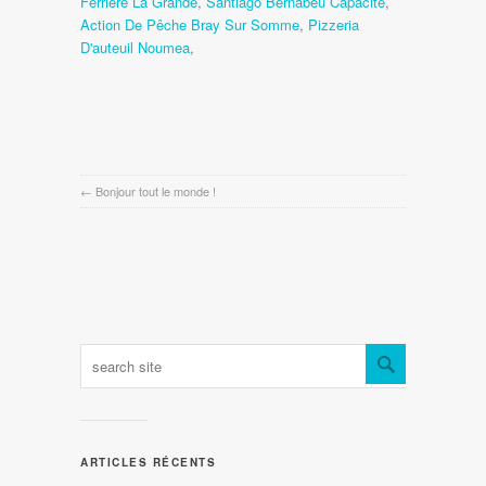
Ferrière La Grande
,
Santiago Bernabeu Capacité
,
Action De Pêche Bray Sur Somme
,
Pizzeria
D'auteuil Noumea
,
←
Bonjour tout le monde !
ARTICLES RÉCENTS