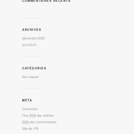
COMMENTAIRES RÉCENTS
ARCHIVES
décembre 2020
avril 2013
CATÉGORIES
Non classé
MÉTA
Connexion
Flux
RSS
des articles
RSS
des commentaires
Site de -FR