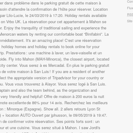
Con
Flu
RS
Site