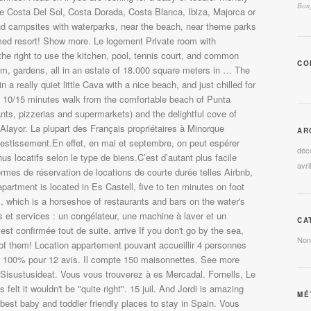
Bonj
CO
AR
déc
avri
CA
Non
MÉ