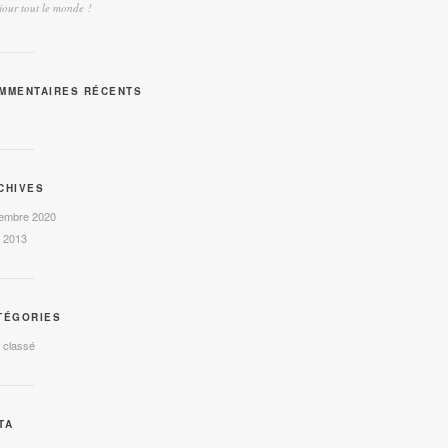
our tout le monde !
MMENTAIRES RÉCENTS
CHIVES
embre 2020
l 2013
TÉGORIES
 classé
TA