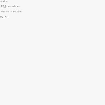
nexion
x
RSS
des articles
S
des commentaires
 de -FR