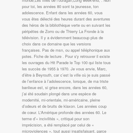
monde,Les filles de l’ouragan,Long week-end, . Non
pour toi, les années 80 sont ta jeunesse, ton
adolescence. Enfant dans les années 60, vous
vous êtes délecté des heures durant des aventures
des héros de la bibliothèque verte ou en suivant les
péripéties de Zorro ou de Thierry La Fronde à la
télévision. Il y a évidemment beaucoup plus de
choix dans ce domaine que les versions
françaises. Pas de msn, ou appel téléphonique aux
potes. Fiche de lecture . Pour s'y retrouver il existe
les ouvrages du Hit Parade le Top 100 qui liste tous
les succès de 1955 à 1970. Je vous envie, Marc,
d’être à Beyrouth, car c’est la ville où je suis passé
de l’enfance à l’adolescence, lorsque, de ma triste
banlieue est, si grise encore, dans les années 60,
j’ai été soudain plongé dans une espèce de
modernité, mi-orientale, mi-américaine, pleine
d’odeurs et de bruits de klaxon. Les années coup
de cœur. L'Amérique profonde des années 60. Le
terme d’« incivilités », critiqué pour son
imprécision, a été remplacé par celui de «
microviolences », tout aussi insatisfaisant, parce