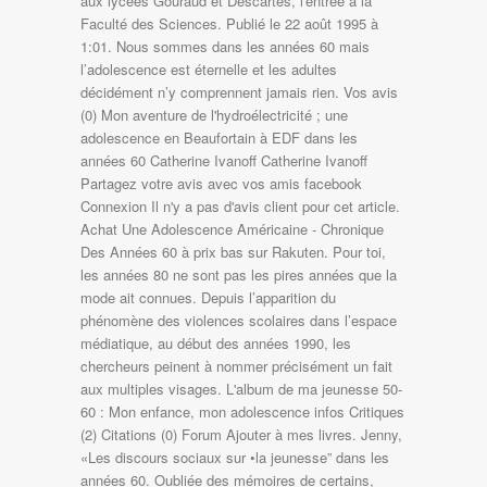
aux lycées Gouraud et Descartes, l'entrée à la
Faculté des Sciences. Publié le 22 août 1995 à
1:01. Nous sommes dans les années 60 mais
l’adolescence est éternelle et les adultes
décidément n’y comprennent jamais rien. Vos avis
(0) Mon aventure de l'hydroélectricité ; une
adolescence en Beaufortain à EDF dans les
années 60 Catherine Ivanoff Catherine Ivanoff
Partagez votre avis avec vos amis facebook
Connexion Il n'y a pas d'avis client pour cet article.
Achat Une Adolescence Américaine - Chronique
Des Années 60 à prix bas sur Rakuten. Pour toi,
les années 80 ne sont pas les pires années que la
mode ait connues. Depuis l’apparition du
phénomène des violences scolaires dans l’espace
médiatique, au début des années 1990, les
chercheurs peinent à nommer précisément un fait
aux multiples visages. L'album de ma jeunesse 50-
60 : Mon enfance, mon adolescence infos Critiques
(2) Citations (0) Forum Ajouter à mes livres. Jenny,
«Les discours sociaux sur •la jeunesse” dans les
années 60. Oubliée des mémoires de certains,