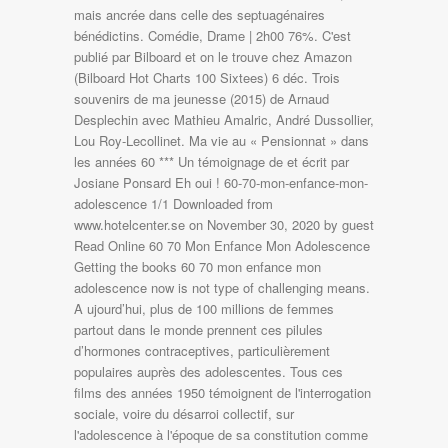
mais ancrée dans celle des septuagénaires
bénédictins. Comédie, Drame | 2h00 76%. C'est
publié par Bilboard et on le trouve chez Amazon
(Bilboard Hot Charts 100 Sixtees) 6 déc. Trois
souvenirs de ma jeunesse (2015) de Arnaud
Desplechin avec Mathieu Amalric, André Dussollier,
Lou Roy-Lecollinet. Ma vie au « Pensionnat » dans
les années 60 *** Un témoignage de et écrit par
Josiane Ponsard Eh oui ! 60-70-mon-enfance-mon-
adolescence 1/1 Downloaded from
www.hotelcenter.se on November 30, 2020 by guest
Read Online 60 70 Mon Enfance Mon Adolescence
Getting the books 60 70 mon enfance mon
adolescence now is not type of challenging means.
A ujourd’hui, plus de 100 millions de femmes
partout dans le monde prennent ces pilules
d’hormones contraceptives, particulièrement
populaires auprès des adolescentes. Tous ces
films des années 1950 témoignent de l'interrogation
sociale, voire du désarroi collectif, sur
l'adolescence à l'époque de sa constitution comme